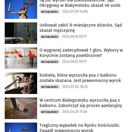
Są już wyroki dla pseudokibiców. Sąd
Okręgowy w Białymstoku skazał 46 osób
2024.07.09 14:08
AKTUALNOŚCI
Usiłował zabić 8-miesięczne dziecko. Sąd
skazał mężczyznę
2024.06.16 09:11
AKTUALNOŚCI
O wygranej zadecydował 1 głos. Wybory w
Korycinie zostaną powtórzone?
2024.06.15 09:11
AKTUALNOŚCI
Kobieta, która wyrzuciła psa z balkonu
została skazana. Jest prawomocny wyrok
2024.05.02 18:22
AKTUALNOŚCI
W centrum Białegostoku wyrzuciła psa z
balkonu. Zakończył się proces apelacyjny
2024.04.26 11:48
AKTUALNOŚCI
Tragiczny wypadek na Rynku Kościuszki.
Zapadł prawomocny wyrok