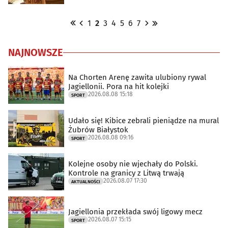
1
2
3
4
5
6
7
NAJNOWSZE
Na Chorten Arenę zawita ulubiony rywal
Jagiellonii. Pora na hit kolejki
2026.08.08 15:18
SPORT
Udało się! Kibice zebrali pieniądze na mural
Żubrów Białystok
2026.08.08 09:16
SPORT
Kolejne osoby nie wjechały do Polski.
Kontrole na granicy z Litwą trwają
2026.08.07 17:30
AKTUALNOŚCI
Jagiellonia przekłada swój ligowy mecz
2026.08.07 15:15
SPORT