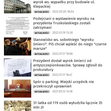
wyrok ws. wypadku przy budowie ul.
Klepackiej
2022.05.05 18:04
AKTUALNOŚCI
Podejrzani o wystawienie wyroku na
prezydenta Truskolaskiego zostali
zatrzymani
2022.01.19 13:30
AKTUALNOŚCI
Stanowisko ws. sobotniego "wyroku
śmierci". PiS chciał wpleść do niego "czarne
marsze"
2022.01.17 19:06
AKTUALNOŚCI
Prezydent dostał wyrok śmierci od
antyszczepionkowców. Sprawę zgłosił do
prokuratury
2022.01.17 16:47
AKTUALNOŚCI
Spór o parking. Miejski urzędnik nie
przekroczył uprawnień
2021.05.13 14:18
AKTUALNOŚCI
31-latka od 119 osób wyłudziła łącznie 35
mln zł