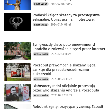
2024.02.06 10:54
KRYMINALNE
Podlaski ksiądz skazany za przestępstwa
seksualne. Upijał ucznia i molestował
2024.01.14 08:41
KRYMINALNE
Syn gwiazdy disco polo uniewinniony!
Chodziło o znieważenie sędzi przez internet
2023.12.13 11:49
AKTUALNOŚCI
Poczobut prawomocnie skazany. Będą
sankcje dla przedstawicieli reżimu
Łukaszenki
2023.05.26 19:22
AKTUALNOŚCI
Białostoccy radni oficjalnie protestują
przeciwko skazaniu Andrzeja Poczobuta
2023.02.27 17:03
AKTUALNOŚCI
Robotnik zginął przysypany ziemią. Zapadł