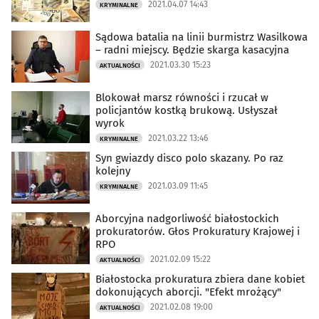
2021.04.07 14:43
KRYMINALNE
Sądowa batalia na linii burmistrz Wasilkowa
– radni miejscy. Będzie skarga kasacyjna
2021.03.30 15:23
AKTUALNOŚCI
Blokował marsz równości i rzucał w
policjantów kostką brukową. Usłyszał
wyrok
2021.03.22 13:46
KRYMINALNE
Syn gwiazdy disco polo skazany. Po raz
kolejny
2021.03.09 11:45
KRYMINALNE
Aborcyjna nadgorliwość białostockich
prokuratorów. Głos Prokuratury Krajowej i
RPO
2021.02.09 15:22
AKTUALNOŚCI
Białostocka prokuratura zbiera dane kobiet
dokonujących aborcji. "Efekt mrożący"
2021.02.08 19:00
AKTUALNOŚCI