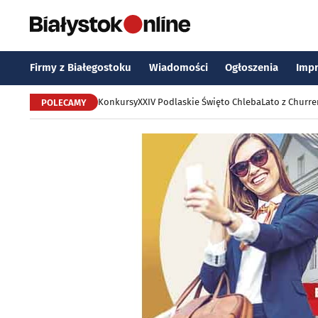
Firmy z Białegostoku
Wiadomości
Ogłoszenia
Imp
Konkursy
XXIV Podlaskie Święto Chleba
Lato z Churr
POLECAMY