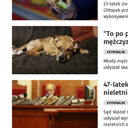
23-latek zn
Chłopak prz
wykonywani
"To po 
mężczyz
KRYMINALNE
Młody mężcz
usłyszał sk
47-late
nieletni
KRYMINALNE
Sąd skazał 
usłyszał wy
nieletnich 