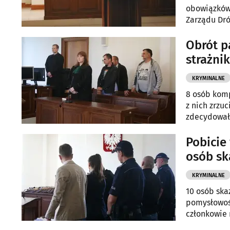
obowiązków,
Zarządu Dr
Obrót p
strażni
KRYMINALNE
8 osób kom
z nich zrzu
zdecydował 
Pobicie 
osób sk
KRYMINALNE
10 osób ska
pomysłowość
członkowie 