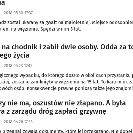
ia
2018.05.30 17:37
ądz został ukarany za gwałt na małoletniej. Miejsce odosobnien
mieni na więzienie. Spędzi w nim 5 lat.
 na chodnik i zabił dwie osoby. Odda za t
jego życia
2018.05.23 12:15
gicznego wypadku, do którego doszło w okolicach przystanku p
iej, zostanie zamknięty w więzieniu na 15 lat. To kara m.in. z
dwóch osób. Konsekwencje prawne poniosą także jego znajomi
zy nie ma, oszustów nie złapano. A była
a z zarządu dróg zapłaci grzywnę
2018.04.26 17:55
e przeanalizowała dokumenty, które jej przekazano. Nie dopeł