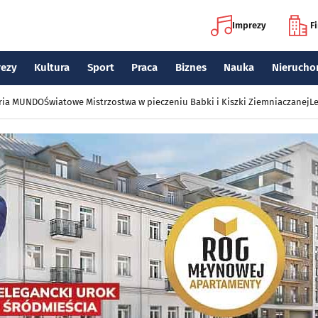
Imprezy
F
rezy
Kultura
Sport
Praca
Biznes
Nauka
Nierucho
eria MUNDO
Światowe Mistrzostwa w pieczeniu Babki i Kiszki Ziemniaczanej
Le