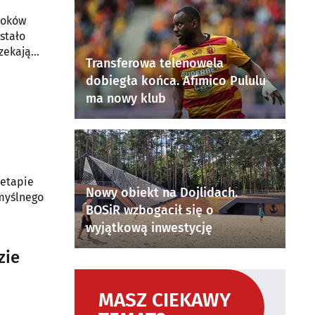
loków
stało
czekają
Transferowa telenowela
dobiegła końca. Afimico Pululu
ma nowy klub
 etapie
Nowy obiekt na Dojlidach.
umyślnego
BOSiR wzbogacił się o
wyjątkową inwestycję
zie
MASZ CIEKAWY