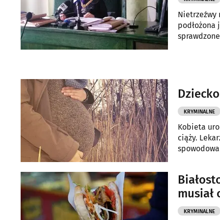
Nietrzeźwy 
podłożona j
sprawdzone.
prace społe
Dziecko
KRYMINALNE
Kobieta uro
ciąży. Leka
spowodowani
Białost
musiał 
KRYMINALNE