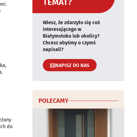
TEMAT?
ami.
u
Wiesz, że zdarzyło się coś
interesującego w
Białymstoku lub okolicy?
Chcesz abyśmy o czymś
napisali?
NAPISZ DO NAS
ka,
a.
POLECAMY
rżony
ych do