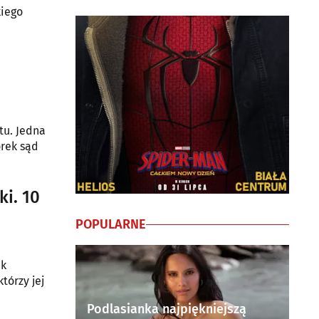
kiego
tu. Jedna
orek sąd
ki. 10
POPULARNE
ak
tórzy jej
Podlasianka najpiękniejszą