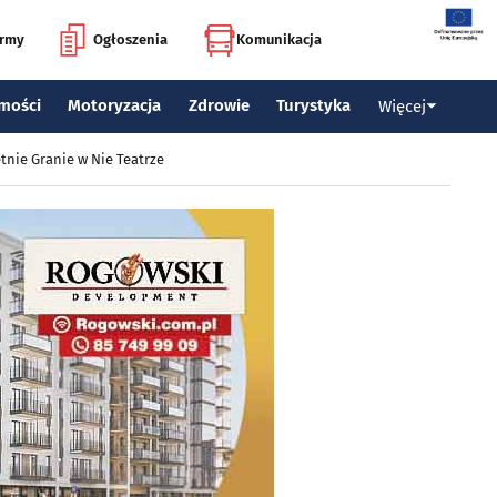
irmy
Ogłoszenia
Komunikacja
mości
Motoryzacja
Zdrowie
Turystyka
Więcej
tnie Granie w Nie Teatrze