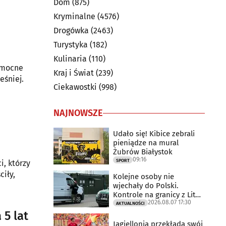
Dom
(875)
Kryminalne
(4576)
Drogówka
(2463)
Turystyka
(182)
Kulinaria
(110)
womocne
Kraj i Świat
(239)
eśniej.
Ciekawostki
(998)
NAJNOWSZE
Udało się! Kibice zebrali
pieniądze na mural
Żubrów Białystok
09:16
SPORT
i, którzy
ciły,
Kolejne osoby nie
wjechały do Polski.
Kontrole na granicy z Litwą
2026.08.07 17:30
trwają
AKTUALNOŚCI
 5 lat
Jagiellonia przekłada swój