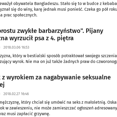
ieważył obywatela Bangladeszu. Stało się to w budce z kebab
yznał się do winy, karę jednak musi ponieść. Czeka go pół rok
a prac społecznych.
prostu zwykłe barbarzyństwo". Pijany
na wyrzucił psa z 4. piętra
2018.03.06 16:53
yzna, który w bestialski sposób potraktował swojego szczenia
azujący wyrok. Nie ma on już także żadnych praw do czworonog
k z wyrokiem za nagabywanie seksualne
ej
2018.02.27 16:46
mężczyznę, który chciał się umówić na seks z małoletnią. Oska
rok w zawieszeniu, nie może zamieszczać ogłoszeń adresowan
oraz musi zapłacić grzywnę.