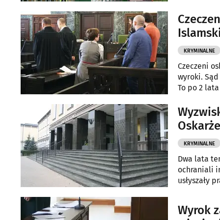
Czeczen
Islams
KRYMINALNE
Czeczeni os
wyroki. Sąd
To po 2 lata
uniewinnion
Wyzwisk
Oskarże
KRYMINALNE
Dwa lata te
ochraniali i
usłyszały p
Wyrok z