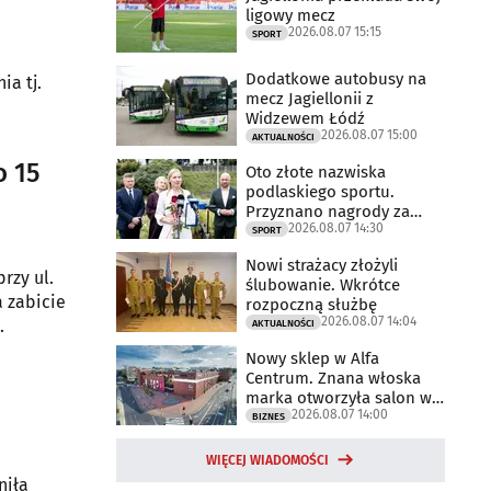
ligowy mecz
2026.08.07 15:15
SPORT
Dodatkowe autobusy na
ia tj.
mecz Jagiellonii z
Widzewem Łódź
2026.08.07 15:00
AKTUALNOŚCI
o 15
Oto złote nazwiska
podlaskiego sportu.
Przyznano nagrody za
2026.08.07 14:30
2025 rok
SPORT
Nowi strażacy złożyli
rzy ul.
ślubowanie. Wkrótce
a zabicie
rozpoczną służbę
2026.08.07 14:04
.
AKTUALNOŚCI
Nowy sklep w Alfa
Centrum. Znana włoska
marka otworzyła salon w
2026.08.07 14:00
Białymstoku
BIZNES
WIĘCEJ WIADOMOŚCI
niła