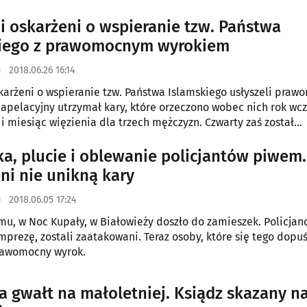
i oskarżeni o wspieranie tzw. Państwa
kiego z prawomocnym wyrokiem
2018.06.26 16:14
karżeni o wspieranie tzw. Państwa Islamskiego usłyszeli pra
 apelacyjny utrzymał kary, które orzeczono wobec nich rok wcz
 i miesiąc więzienia dla trzech mężczyzn. Czwarty zaś został
y.
a, plucie i oblewanie policjantów piwem.
ni nie unikną kary
2018.06.05 17:24
mu, w Noc Kupały, w Białowieży doszło do zamieszek. Policjanc
mprezę, zostali zaatakowani. Teraz osoby, które się tego dopuś
rawomocny wyrok.
a gwałt na małoletniej. Ksiądz skazany na