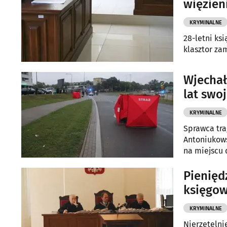
więzien
KRYMINALNE
28-letni ksi
klasztor za
Wjechał
lat swo
KRYMINALNE
Sprawca tra
Antoniukowsk
na miejscu 
Pienięd
księgow
KRYMINALNE
Nierzetelni