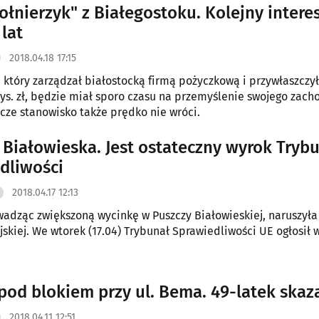
ołnierzyk" z Białegostoku. Kolejny interes
 lat
2018.04.18 17:15
, który zarządzał białostocką firmą pożyczkową i przywłaszczy
ys. zł, będzie miał sporo czasu na przemyślenie swojego zach
cze stanowisko także prędko nie wróci.
 Białowieska. Jest ostateczny wyrok Tryb
dliwości
2018.04.17 12:13
wadząc zwiększoną wycinkę w Puszczy Białowieskiej, naruszył
jskiej. We wtorek (17.04) Trybunał Sprawiedliwości UE ogłosił 
od blokiem przy ul. Bema. 49-latek skaz
2018.04.11 12:51