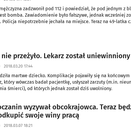
mężczyzna zadzwonił pod 112 i powiedział, że pod jednym z b
est bomba. Zawiadomienie było fałszywe, jednak wcześniej zo
 Policja niepotrzebnie jechała na miejsce. Teraz na 49-latka 
czne.
 nie przeżyło. Lekarz został uniewinniony
2018.03.20 17:44
dziła martwe dziecko. Komplikacje pojawiły się na końcowym
rz, który wówczas badał pacjentkę, usłyszał zarzuty (m.in. nie
a śmierci), od których jednak został dziś uwolniony.
oczanin wyzywał obcokrajowca. Teraz będ
odkupić swoje winy pracą
2018.03.07 18:21