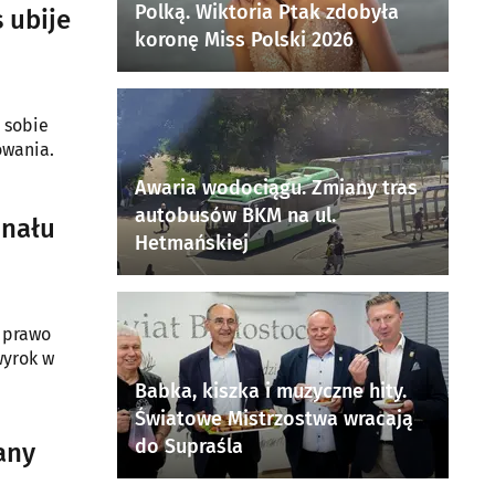
Polką. Wiktoria Ptak zdobyła
 ubije
koronę Miss Polski 2026
ł sobie
owania.
Awaria wodociągu. Zmiany tras
autobusów BKM na ul.
unału
Hetmańskiej
a prawo
wyrok w
Babka, kiszka i muzyczne hity.
Światowe Mistrzostwa wracają
do Supraśla
any