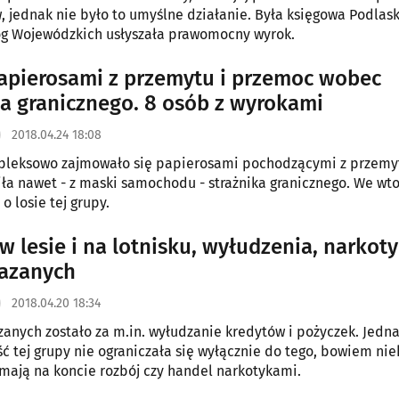
 jednak nie było to umyślne działanie. Była księgowa Podlas
óg Wojewódzkich usłyszała prawomocny wyrok.
apierosami z przemytu i przemoc wobec
ka granicznego. 8 osób z wyrokami
2018.04.24 18:08
pleksowo zajmowało się papierosami pochodzącymi z przemy
ciła nawet - z maski samochodu - strażnika granicznego. We wt
o losie tej grupy.
w lesie i na lotnisku, wyłudzenia, narkoty
azanych
2018.04.20 18:34
zanych zostało za m.in. wyłudzanie kredytów i pożyczek. Jedn
 tej grupy nie ograniczała się wyłącznie do tego, bowiem niek
mają na koncie rozbój czy handel narkotykami.