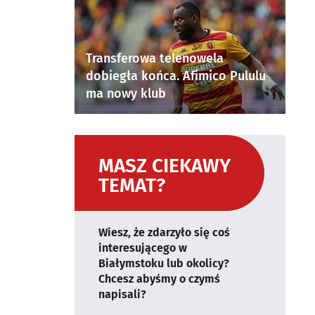
Transferowa telenowela
dobiegła końca. Afimico Pululu
ma nowy klub
MASZ CIEKAWY
TEMAT?
Wiesz, że zdarzyło się coś
interesującego w
Białymstoku lub okolicy?
Chcesz abyśmy o czymś
napisali?