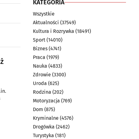
KATEGORIA
Wszystkie
Aktualności
(37549)
Kultura i Rozrywka
(18491)
Sport
(14010)
Biznes
(4741)
Praca
(1979)
uż
Nauka
(4833)
Zdrowie
(3300)
Uroda
(625)
in.
Rodzina
(202)
a
Motoryzacja
(769)
Dom
(875)
Kryminalne
(4576)
Drogówka
(2462)
Turystyka
(181)