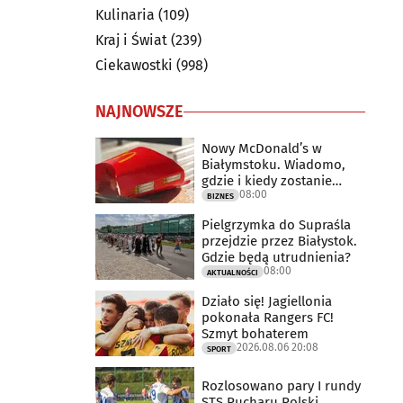
Kulinaria
(109)
Kraj i Świat
(239)
Ciekawostki
(998)
NAJNOWSZE
Nowy McDonald’s w
Białymstoku. Wiadomo,
gdzie i kiedy zostanie
08:00
otwarty
BIZNES
Pielgrzymka do Supraśla
przejdzie przez Białystok.
Gdzie będą utrudnienia?
08:00
AKTUALNOŚCI
Działo się! Jagiellonia
pokonała Rangers FC!
Szmyt bohaterem
2026.08.06 20:08
SPORT
Rozlosowano pary I rundy
STS Pucharu Polski