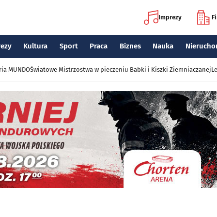
Imprezy
F
rezy
Kultura
Sport
Praca
Biznes
Nauka
Nierucho
eria MUNDO
Światowe Mistrzostwa w pieczeniu Babki i Kiszki Ziemniaczanej
Le