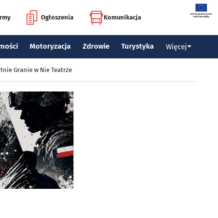
irmy
Ogłoszenia
Komunikacja
mości
Motoryzacja
Zdrowie
Turystyka
Więcej
tnie Granie w Nie Teatrze