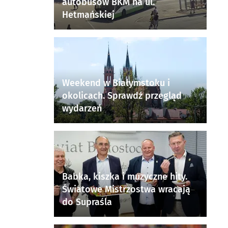
autobusów BKM na ul.
Hetmańskiej
Weekend w Białymstoku i
okolicach. Sprawdź przegląd
wydarzeń
Babka, kiszka i muzyczne hity.
Światowe Mistrzostwa wracają
do Supraśla