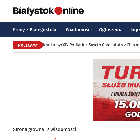
Firmy z Białegostoku
Wiadomości
Ogłoszenia
Imp
Konkursy
XXIV Podlaskie Święto Chleba
Lato z Churr
POLECAMY
Strona główna
Wiadomości