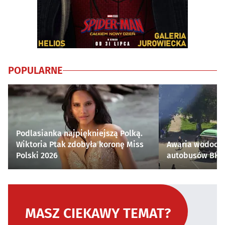
POPULARNE
Podlasianka najpiękniejszą Polką.
Wiktoria Ptak zdobyła koronę Miss
Awaria wodocią
Polski 2026
autobusów BKM 
MASZ CIEKAWY TEMAT?