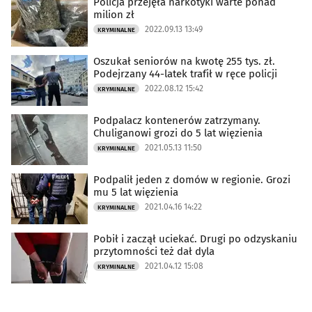
Policja przejęła narkotyki warte ponad
milion zł
2022.09.13 13:49
KRYMINALNE
Oszukał seniorów na kwotę 255 tys. zł.
Podejrzany 44-latek trafił w ręce policji
2022.08.12 15:42
KRYMINALNE
Podpalacz kontenerów zatrzymany.
Chuliganowi grozi do 5 lat więzienia
2021.05.13 11:50
KRYMINALNE
Podpalił jeden z domów w regionie. Grozi
mu 5 lat więzienia
2021.04.16 14:22
KRYMINALNE
Pobił i zaczął uciekać. Drugi po odzyskaniu
przytomności też dał dyla
2021.04.12 15:08
KRYMINALNE