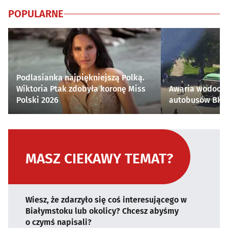
POPULARNE
Podlasianka najpiękniejszą Polką.
Wiktoria Ptak zdobyła koronę Miss
Awaria wodocią
Polski 2026
autobusów BKM 
MASZ CIEKAWY TEMAT?
Wiesz, że zdarzyło się coś interesującego w
Białymstoku lub okolicy? Chcesz abyśmy
o czymś napisali?