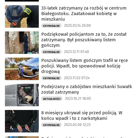
33-latek zatrzymany za rozbój w centrum
Białegostoku. Zaatakował kobietę w
mieszkaniu
2025.03.14 20:00
KRYMINALNE
Podziękował policjantom za to, że został
zatrzymany. Był poszukiwany listem
gończym
2023.12.11 07:40
KRYMINALNE
Poszukiwany listem gończym trafił w ręce
policji. Wpadł, bo spowodował kolizję
drogową
2023.11.02 07:24
KRYMINALNE
Podejrzany o zabójstwo mieszkanki Suwałk
został zatrzymany
2023.10.21 18:05
AKTUALNOŚCI
8 miesięcy ukrywał się przed policją. W
końcu wpadł i to z narkotykami
2023.02.06 12:23
KRYMINALNE