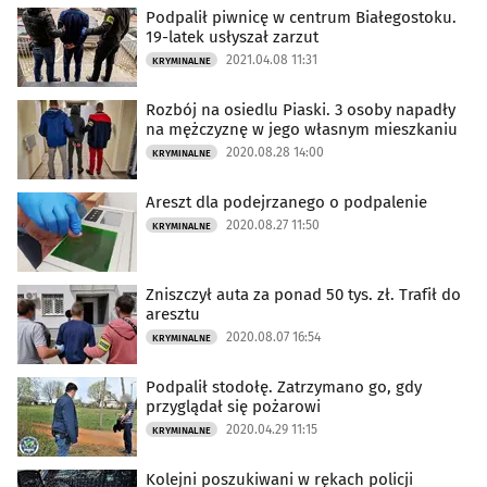
Podpalił piwnicę w centrum Białegostoku.
19-latek usłyszał zarzut
2021.04.08 11:31
KRYMINALNE
Rozbój na osiedlu Piaski. 3 osoby napadły
na mężczyznę w jego własnym mieszkaniu
2020.08.28 14:00
KRYMINALNE
Areszt dla podejrzanego o podpalenie
2020.08.27 11:50
KRYMINALNE
Zniszczył auta za ponad 50 tys. zł. Trafił do
aresztu
2020.08.07 16:54
KRYMINALNE
Podpalił stodołę. Zatrzymano go, gdy
przyglądał się pożarowi
2020.04.29 11:15
KRYMINALNE
Kolejni poszukiwani w rękach policji