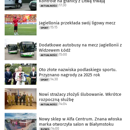
Kontrole na granicy z Litwą trwają
17:30
AKTUALNOŚCI
Jagiellonia przekłada swój ligowy mecz
15:15
SPORT
Dodatkowe autobusy na mecz Jagiellonii z
Widzewem Łódź
15:00
AKTUALNOŚCI
Oto złote nazwiska podlaskiego sportu.
Przyznano nagrody za 2025 rok
14:30
SPORT
Nowi strażacy złożyli ślubowanie. Wkrótce
rozpoczną służbę
14:04
AKTUALNOŚCI
Nowy sklep w Alfa Centrum. Znana włoska
marka otworzyła salon w Białymstoku
14:00
BIZNES