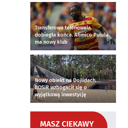
Transferowa telenowela
dobiegła końca. Afimico Pululu
ma nowy klub
Nowy obiekt na Dojlidach.
BOSiR wzbogacił się o
wyjątkową inwestycję
MASZ CIEKAWY