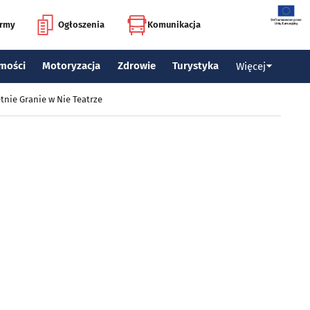
irmy
Ogłoszenia
Komunikacja
mości
Motoryzacja
Zdrowie
Turystyka
Więcej
tnie Granie w Nie Teatrze