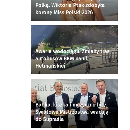
Polką. Wiktoria Ptak zdobyła
koronę Miss Polski 2026
Awaria wodociągu. Zmiany tras
autobusów BKM na ul.
Hetmańskiej
Babka, kiszka i muzyczne hity.
Światowe Mistrzostwa wracają
do Supraśla