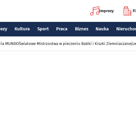
Imprezy
F
rezy
Kultura
Sport
Praca
Biznes
Nauka
Nierucho
eria MUNDO
Światowe Mistrzostwa w pieczeniu Babki i Kiszki Ziemniaczanej
Le