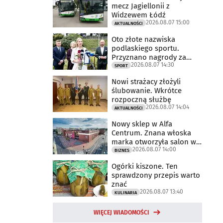
mecz Jagiellonii z
Widzewem Łódź
2026.08.07 15:00
AKTUALNOŚCI
Oto złote nazwiska
podlaskiego sportu.
Przyznano nagrody za
2026.08.07 14:30
2025 rok
SPORT
Nowi strażacy złożyli
ślubowanie. Wkrótce
rozpoczną służbę
2026.08.07 14:04
AKTUALNOŚCI
Nowy sklep w Alfa
Centrum. Znana włoska
marka otworzyła salon w
2026.08.07 14:00
Białymstoku
BIZNES
Ogórki kiszone. Ten
sprawdzony przepis warto
znać
2026.08.07 13:40
KULINARIA
WIĘCEJ WIADOMOŚCI