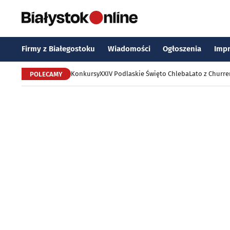
Firmy z Białegostoku
Wiadomości
Ogłoszenia
Imp
Konkursy
XXIV Podlaskie Święto Chleba
Lato z Churr
POLECAMY