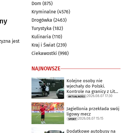
Dom
(875)
Kryminalne
(4576)
ony
Drogówka
(2463)
Turystyka
(182)
Kulinaria
(110)
yzna jest
Kraj i Świat
(239)
Ciekawostki
(998)
NAJNOWSZE
Kolejne osoby nie
wjechały do Polski.
Kontrole na granicy z Litwą
2026.08.07 17:30
trwają
AKTUALNOŚCI
Jagiellonia przekłada swój
ligowy mecz
2026.08.07 15:15
SPORT
Dodatkowe autobusy na