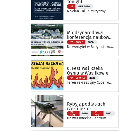
Tonight
12
WRZ 2026
6-Ścian - Klub muzyczny
Międzynarodowa
konferencja naukowa
ATEE Annual
25 - 28 SIE
2026
Conference 2026
Uniwersytet w Białymstoku.
Wydział Nauk o Edukacji
6. Festiwal Rzeka
Ognia w Wasilkowie
04 - 05 WRZ
2026
Teren rekreacyjny Cypel w
Wasilkowie
Ryby z podlaskich
rzek i jezior
20
31
2026
2027
MAJ
MAJ
Uniwersyteckie Centrum
Przyrodnicze im. Prof.
Andrzeja Myrchy