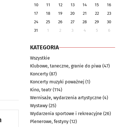
10
11
12
13
14
15
16
17
18
19
20
21
22
23
24
25
26
27
28
29
30
31
1
2
3
4
5
6
KATEGORIA
Wszystkie
Klubowe, taneczne, granie do piwa
(47)
Koncerty
(87)
Koncerty muzyki poważnej
(1)
Kino, teatr
(114)
Wernisaże, wydarzenia artystyczne
(4)
Wystawy
(25)
Wydarzenia sportowe i rekreacyjne
(26)
n
Plenerowe, festyny
(12)