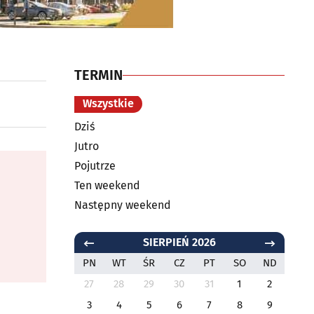
TERMIN
Wszystkie
Dziś
Jutro
Pojutrze
Ten weekend
Następny weekend
SIERPIEŃ 2026
PN
WT
ŚR
CZ
PT
SO
ND
27
28
29
30
31
1
2
3
4
5
6
7
8
9