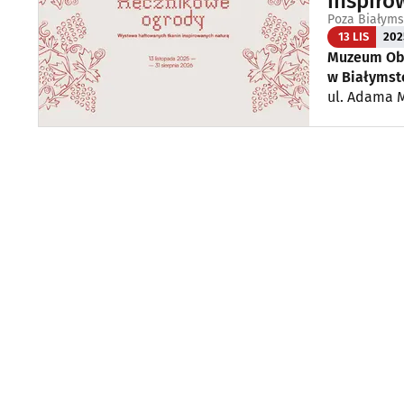
inspiro
Poza Białym
13 LIS
202
Muzeum Obo
w Białymst
ul. Adama M