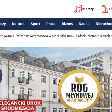
Imprezy
F
rezy
Kultura
Sport
Praca
Biznes
Nauka
Nierucho
eria MUNDO
Światowe Mistrzostwa w pieczeniu Babki i Kiszki Ziemniaczanej
Le