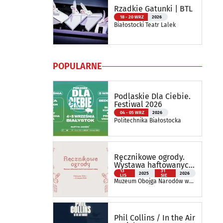
Rzadkie Gatunki | BTL
18 - 20 WRZ
2026
Białostocki Teatr Lalek
POPULARNE
Podlaskie Dla Ciebie.
Festiwal 2026
04 - 05 WRZ
2026
Politechnika Białostocka
Ręcznikowe ogrody.
Wystawa haftowanych
tkanin inspirowanych
13
31
2025
2026
LIS
SIE
naturą
Muzeum Obojga Narodów w
Bielsku Podlaskim Oddział
Muzeum Podlaskiego w
Białymstoku
Phil Collins / In the Air