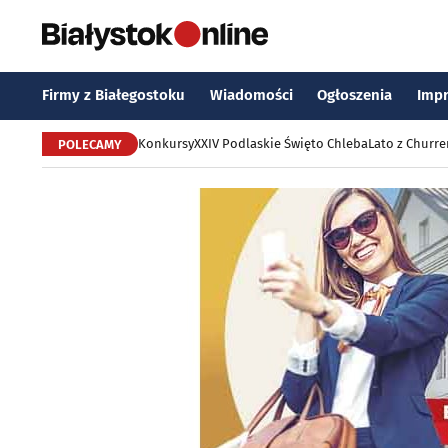
Firmy z Białegostoku
Wiadomości
Ogłoszenia
Imp
Konkursy
XXIV Podlaskie Święto Chleba
Lato z Churr
POLECAMY