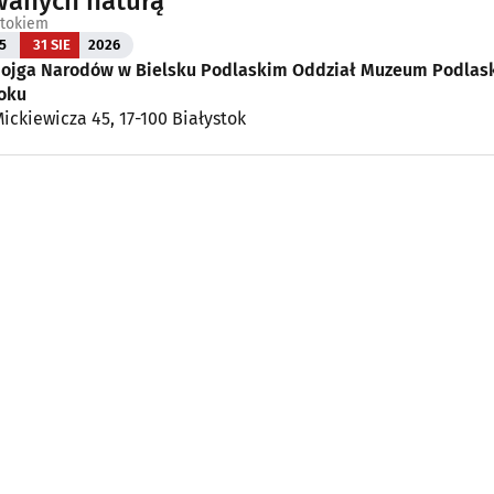
wanych naturą
stokiem
5
31 SIE
2026
jga Narodów w Bielsku Podlaskim Oddział Muzeum Podlas
oku
ickiewicza 45, 17-100 Białystok