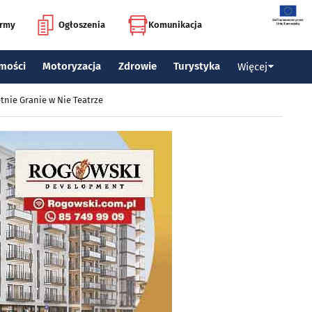
irmy
Ogłoszenia
Komunikacja
mości
Motoryzacja
Zdrowie
Turystyka
Więcej
tnie Granie w Nie Teatrze