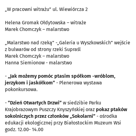
„W pracowni witrażu” ul. Wiewiórcza 2
Helena Gromak Ołdytowska – witraże
Marek Chomczyk – malarstwo
„Malarstwo nad rzeką” -„Galeria u Wyszkowskich” wejście
z bulwarów od strony rzeki Supraśl
Marek Chomczyk – malarstwo
Hanna Siemionow - malarstwo
-
„Jak możemy pomóc ptasim spółkom -wróblom,
jerzykom i jaskółkom”
- Plenerowa wystawa
pokonkursowa.
-
”Dzień Otwartych Drzwi”
w siedzibie Parku
Krajobrazowym Puszczy Knyszyńskiej oraz
pokaz ptaków
sokolniczych przez członków „Sokolarni”
- ośrodka
edukacji ekologicznej przy Białostockim Muzeum Wsi
godz. 12.00- 14.00