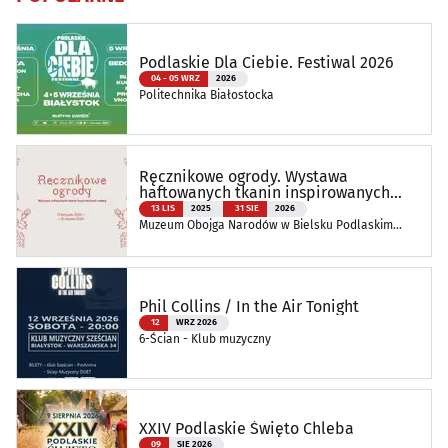
Podlaskie Dla Ciebie. Festiwal 2026
04 - 05 WRZ
2026
Politechnika Białostocka
Ręcznikowe ogrody. Wystawa
haftowanych tkanin inspirowanych
naturą
13 LIS
2025
31 SIE
2026
Muzeum Obojga Narodów w Bielsku Podlaskim
Oddział Muzeum Podlaskiego w Białymstoku
Phil Collins / In the Air Tonight
12
WRZ 2026
6-Ścian - Klub muzyczny
XXIV Podlaskie Święto Chleba
09
SIE 2026