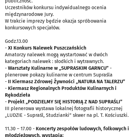
publiczność.
Uczestników konkursu indywidualnego ocenia
międzynarodowe Jury.
W trakcie imprezy będzie okazja spróbowania
konkursowych specjałów.
Godz.13.00
-
XI Konkurs Nalewek Puszczańskich
Amatorzy nalewek mogą wystartować w dwóch
kategoriach nalewek : słodkich i wytrawnych.
-
Warsztaty Kulinarne w „SUPRASKIM GARNCU”
-
plenerowe pokazy kulinarne w centrum Supraśla
-
II Kiermasz Zdrowej Żywności „NATURA NA TALERZU”
-
Kiermasz Regionalnych Produktów Kulinarnych i
Rękodzieła
-
Projekt „PODZIELMY SIĘ HISTORIĄ Z NAD SUPRAŚLI”
III plenerowa wystawa lokalnej fotografii historycznej
„LUDZIE - Supraśl, Studzianki” skwer na pl. T. Kościuszki.
11.30 – 17.00 -
Koncerty zespołów ludowych, folkowych i
młodzieżowych. wystąpią: