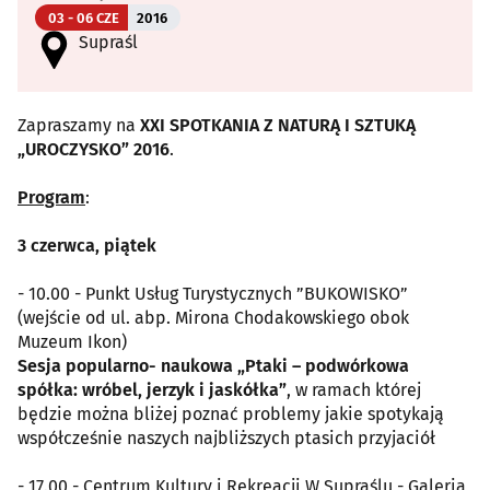
03 - 06 CZE
2016
Supraśl
Zapraszamy na
XXI SPOTKANIA Z NATURĄ I SZTUKĄ
„UROCZYSKO” 2016
.
Program
:
3 czerwca, piątek
- 10.00 - Punkt Usług Turystycznych ”BUKOWISKO”
(wejście od ul. abp. Mirona Chodakowskiego obok
Muzeum Ikon)
Sesja popularno- naukowa „Ptaki – podwórkowa
spółka: wróbel, jerzyk i jaskółka”
, w ramach której
będzie można bliżej poznać problemy jakie spotykają
współcześnie naszych najbliższych ptasich przyjaciół
- 17.00 - Centrum Kultury i Rekreacji W Supraślu - Galeria