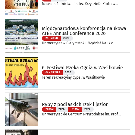
Muzeum Rolnictwa im. ks. Krzysztofa Kluka w
Ciechanowcu
Międzynarodowa konferencja naukowa
ATEE Annual Conference 2026
25 - 28 SIE
2026
Uniwersytet w Białymstoku. Wydział Nauk o
Edukacji
6. Festiwal Rzeka Ognia w Wasilkowie
04 - 05 WRZ
2026
Teren rekreacyjny Cypel w Wasilkowie
Ryby z podlaskich rzek i jezior
20 MAJ
2026
31 MAJ
2027
Uniwersyteckie Centrum Przyrodnicze im. Prof.
Andrzeja Myrchy