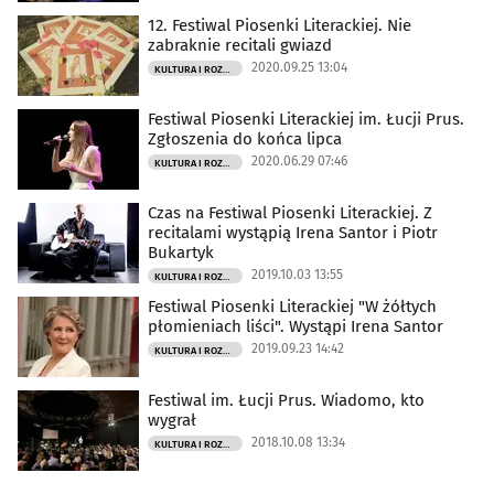
12. Festiwal Piosenki Literackiej. Nie
zabraknie recitali gwiazd
2020.09.25 13:04
KULTURA I ROZRYWKA
Festiwal Piosenki Literackiej im. Łucji Prus.
Zgłoszenia do końca lipca
2020.06.29 07:46
KULTURA I ROZRYWKA
Czas na Festiwal Piosenki Literackiej. Z
recitalami wystąpią Irena Santor i Piotr
Bukartyk
2019.10.03 13:55
KULTURA I ROZRYWKA
Festiwal Piosenki Literackiej "W żółtych
płomieniach liści". Wystąpi Irena Santor
2019.09.23 14:42
KULTURA I ROZRYWKA
Festiwal im. Łucji Prus. Wiadomo, kto
wygrał
2018.10.08 13:34
KULTURA I ROZRYWKA