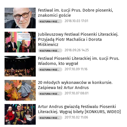
Festiwal im. Łucji Prus. Dobre piosenki,
znakomici goście
2018.10.03 17:01
KULTURA I ROZRYWKA
Jubileuszowy Festiwal Piosenki Literackiej.
Przyjadą Piotr Machalica i Dorota
Miśkiewicz
2018.09.26 14:25
KULTURA I ROZRYWKA
Festiwal Piosenki Literackiej im. Łucji Prus.
Wiadomo, kto wygrał
2017.10.09 11:16
KULTURA I ROZRYWKA
20 młodych wykonawców w konkursie.
Zaśpiewa też Artur Andrus
2017.10.07 08:01
KULTURA I ROZRYWKA
Artur Andrus gwiazdą Festiwalu Piosenki
Literackiej. Wygraj bilety [KONKURS, WIDEO]
2017.10.02 11:06
KULTURA I ROZRYWKA