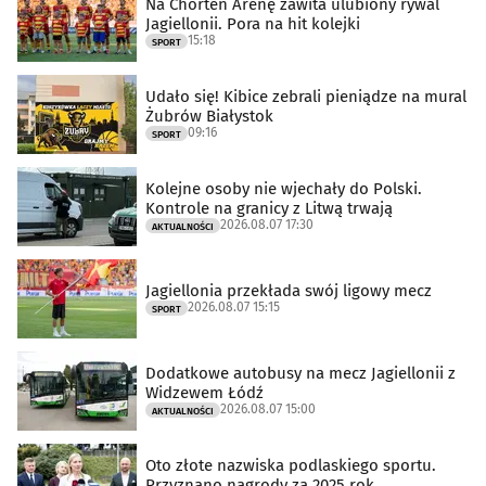
Na Chorten Arenę zawita ulubiony rywal
Jagiellonii. Pora na hit kolejki
15:18
SPORT
Udało się! Kibice zebrali pieniądze na mural
Żubrów Białystok
09:16
SPORT
Kolejne osoby nie wjechały do Polski.
Kontrole na granicy z Litwą trwają
2026.08.07 17:30
AKTUALNOŚCI
Jagiellonia przekłada swój ligowy mecz
2026.08.07 15:15
SPORT
Dodatkowe autobusy na mecz Jagiellonii z
Widzewem Łódź
2026.08.07 15:00
AKTUALNOŚCI
Oto złote nazwiska podlaskiego sportu.
Przyznano nagrody za 2025 rok