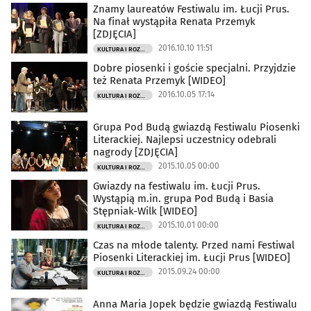
Znamy laureatów Festiwalu im. Łucji Prus.
Na finał wystąpiła Renata Przemyk
[ZDJĘCIA]
2016.10.10 11:51
KULTURA I ROZRYWKA
Dobre piosenki i goście specjalni. Przyjdzie
też Renata Przemyk [WIDEO]
2016.10.05 17:14
KULTURA I ROZRYWKA
Grupa Pod Budą gwiazdą Festiwalu Piosenki
Literackiej. Najlepsi uczestnicy odebrali
nagrody [ZDJĘCIA]
2015.10.05 00:00
KULTURA I ROZRYWKA
Gwiazdy na festiwalu im. Łucji Prus.
Wystąpią m.in. grupa Pod Budą i Basia
Stępniak-Wilk [WIDEO]
2015.10.01 00:00
KULTURA I ROZRYWKA
Czas na młode talenty. Przed nami Festiwal
Piosenki Literackiej im. Łucji Prus [WIDEO]
2015.09.24 00:00
KULTURA I ROZRYWKA
Anna Maria Jopek będzie gwiazdą Festiwalu