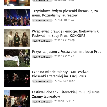
KULTURA I ROZRYWKA
Trzydniowe święto piosenki literackiej za
nami. Poznaliśmy laureatów!
2021.10.04 11:44
KULTURA I ROZRYWKA
Wyśpiewać prawdę i emocje. Niebawem XIII
Festiwal im. Łucji Prus [KONKURS]
2021.09.27 13:09
KULTURA I ROZRYWKA
Przywitaj jesień z Festiwalem im. Łucji Prus
2021.09.21 11:47
KULTURA I ROZRYWKA
Czas na młode talenty - XIII Festiwal
Piosenki Literackiej im. Łucji Prus
2021.08.06 16:52
KULTURA I ROZRYWKA
Festiwal Piosenki Literackiej im. Łucji Prus.
Znamy laureatów
2020.10.05 13:51
KULTURA I ROZRYWKA