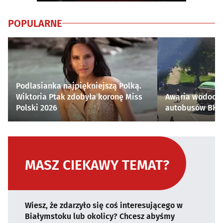
POPULARNE
Podlasianka najpiękniejszą Polką.
Wiktoria Ptak zdobyła koronę Miss
Awaria wodocią
Polski 2026
autobusów BKM 
MASZ CIEKAWY TEMAT?
Wiesz, że zdarzyło się coś interesującego w
Białymstoku lub okolicy? Chcesz abyśmy