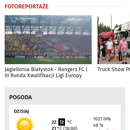
FOTOREPORTAŻE
Jagiellonia Białystok - Rangers FC |
Truck Show P
III Runda Kwalifikacji Ligi Europy
POGODA
DZISIAJ
1021 hPa
22
12
°C
46 %
21
°C (18:00)