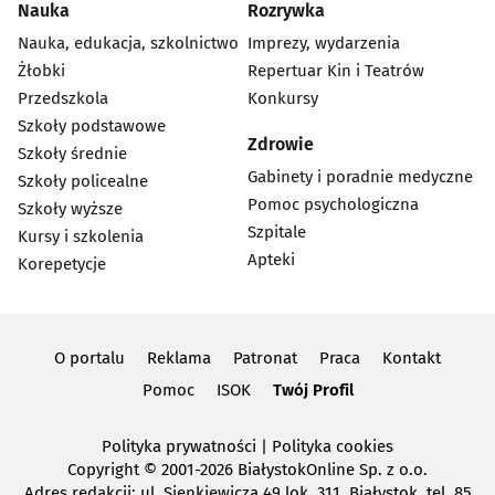
Nauka
Rozrywka
Nauka, edukacja, szkolnictwo
Imprezy, wydarzenia
Żłobki
Repertuar Kin i Teatrów
Przedszkola
Konkursy
Szkoły podstawowe
Zdrowie
Szkoły średnie
Gabinety i poradnie medyczne
Szkoły policealne
Pomoc psychologiczna
Szkoły wyższe
Szpitale
Kursy i szkolenia
Apteki
Korepetycje
O portalu
Reklama
Patronat
Praca
Kontakt
Pomoc
ISOK
Twój Profil
Polityka prywatności
|
Polityka cookies
Copyright
© 2001-2026 BiałystokOnline Sp. z o.o.
Adres redakcji: ul. Sienkiewicza 49 lok. 311, Białystok, tel. 85