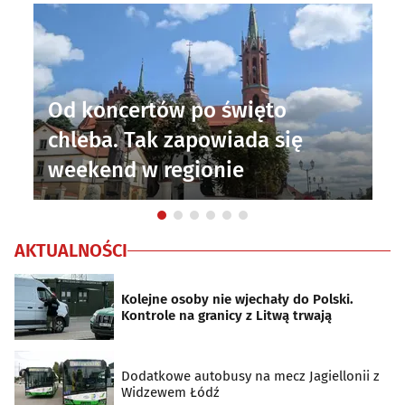
Od koncertów po święto
N
chleba. Tak zapowiada się
u
weekend w regionie
na
AKTUALNOŚCI
Kolejne osoby nie wjechały do Polski.
Kontrole na granicy z Litwą trwają
Dodatkowe autobusy na mecz Jagiellonii z
Widzewem Łódź