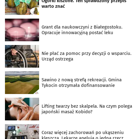
Ogórki kiszone. Ten sprawdzony przepis
warto znać
Grant dla naukowczyni z Białegostoku.
Opracuje innowacyjną postać leku
Nie płać za pomoc przy decyzji o wsparciu.
Urząd ostrzega
Sawino z nową strefą rekreacji. Gmina
Tykocin otrzymała dofinansowanie
Lifting twarzy bez skalpela. Na czym polega
japoński masaż Kobido?
Coraz więcej zachorowań po ukąszeniu
kleszcza. Lekarze apelują o jedną rzecz