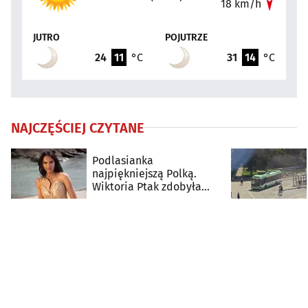
18 km/h
JUTRO
POJUTRZE
24
11
°C
31
14
°C
NAJCZĘŚCIEJ CZYTANE
Podlasianka
najpiękniejszą Polką.
Wiktoria Ptak zdobyła
koronę Miss Polski 2026