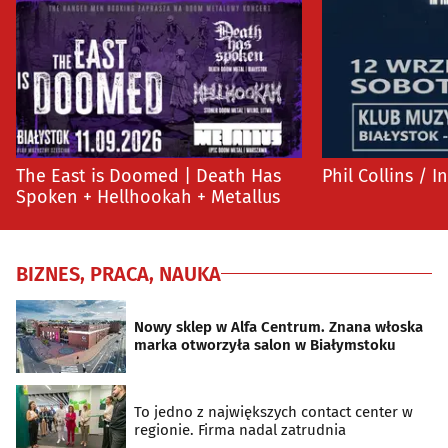
The East is Doomed | Death Has
Phil Collins / I
Spoken + Hellhookah + Metallus
BIZNES, PRACA, NAUKA
Nowy sklep w Alfa Centrum. Znana włoska
marka otworzyła salon w Białymstoku
To jedno z największych contact center w
regionie. Firma nadal zatrudnia