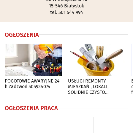
15-546 Białystok
tel. 501 544 994
OGŁOSZENIA
POGOTOWIE AWARYJNE 24
USŁUGI REMONTY
h Zadzwoń 505934074
MIESZKAŃ , LOKALI,
SOLIDNIE CZYSTO
GWARANCJA , Nr tel
505934074
OGŁOSZENIA PRACA