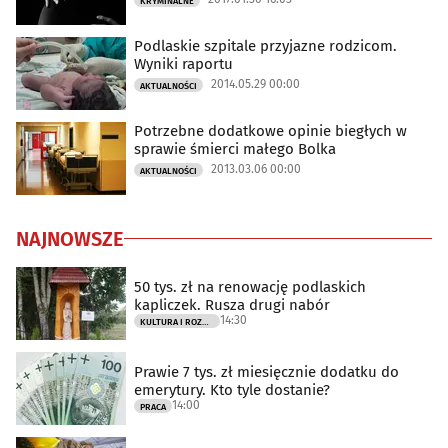
KRYMINALNE
Podlaskie szpitale przyjazne rodzicom.
Wyniki raportu
2014.05.29 00:00
AKTUALNOŚCI
Potrzebne dodatkowe opinie biegłych w
sprawie śmierci małego Bolka
2013.03.06 00:00
AKTUALNOŚCI
NAJNOWSZE
50 tys. zł na renowację podlaskich
kapliczek. Rusza drugi nabór
14:30
KULTURA I ROZRYWKA
Prawie 7 tys. zł miesięcznie dodatku do
emerytury. Kto tyle dostanie?
14:00
PRACA