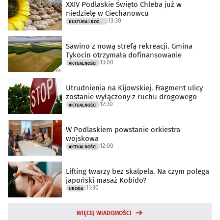
XXIV Podlaskie Święto Chleba już w
niedzielę w Ciechanowcu
13:30
KULTURA I ROZRYWKA
Sawino z nową strefą rekreacji. Gmina
Tykocin otrzymała dofinansowanie
13:00
AKTUALNOŚCI
Utrudnienia na Kijowskiej. Fragment ulicy
zostanie wyłączony z ruchu drogowego
12:30
AKTUALNOŚCI
W Podlaskiem powstanie orkiestra
wojskowa
12:00
AKTUALNOŚCI
Lifting twarzy bez skalpela. Na czym polega
japoński masaż Kobido?
11:30
URODA
WIĘCEJ WIADOMOŚCI