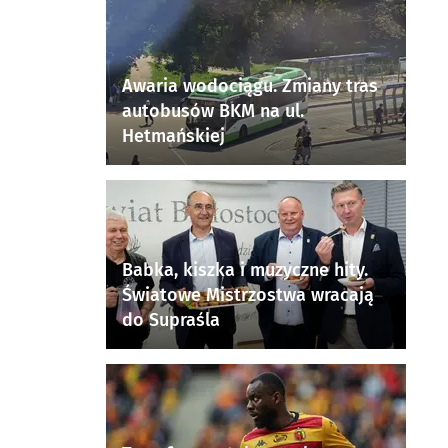
Awaria wodociągu. Zmiany tras
autobusów BKM na ul.
Hetmańskiej
Babka, kiszka i muzyczne hity.
Światowe Mistrzostwa wracają
do Supraśla