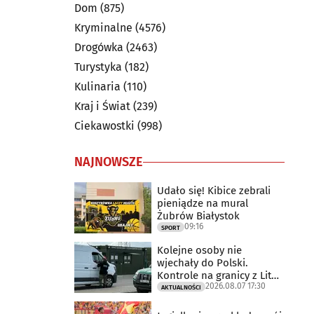
Dom
(875)
Kryminalne
(4576)
Drogówka
(2463)
Turystyka
(182)
Kulinaria
(110)
Kraj i Świat
(239)
Ciekawostki
(998)
NAJNOWSZE
Udało się! Kibice zebrali
pieniądze na mural
Żubrów Białystok
09:16
SPORT
Kolejne osoby nie
wjechały do Polski.
Kontrole na granicy z Litwą
2026.08.07 17:30
trwają
AKTUALNOŚCI