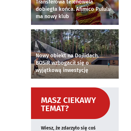
Transferowa telenowela
dobiegła końca. Afimico Pululu
ma nowy klub
Nowy obiekt na Dojlidach.
BOSiR wzbogacił się o
wyjątkową inwestycję
MASZ CIEKAWY
TEMAT?
Wiesz, że zdarzyło się coś