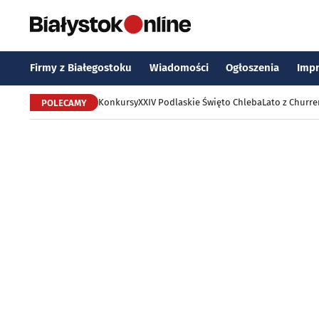
Firmy z Białegostoku
Wiadomości
Ogłoszenia
Imp
Konkursy
XXIV Podlaskie Święto Chleba
Lato z Churr
POLECAMY