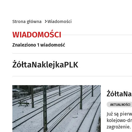
Strona główna
Wiadomości
WIADOMOŚCI
Znaleziono 1 wiadomość
ŻółtaNaklejkaPLK
ŻółtaNa
AKTUALNOŚCI
Już są pier
kolejowo-drogowych w ca
zagrożenie.