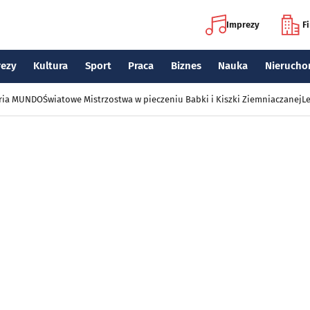
Imprezy
F
rezy
Kultura
Sport
Praca
Biznes
Nauka
Nierucho
eria MUNDO
Światowe Mistrzostwa w pieczeniu Babki i Kiszki Ziemniaczanej
Le