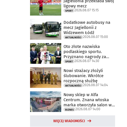
Jagiellonia przekłada swój
ligowy mecz
2026.08.07 15:15
SPORT
Dodatkowe autobusy na
mecz Jagiellonii z
Widzewem Łódź
2026.08.07 15:00
AKTUALNOŚCI
Oto złote nazwiska
podlaskiego sportu.
Przyznano nagrody za
2026.08.07 14:30
2025 rok
SPORT
Nowi strażacy złożyli
ślubowanie. Wkrótce
rozpoczną służbę
2026.08.07 14:04
AKTUALNOŚCI
Nowy sklep w Alfa
Centrum. Znana włoska
marka otworzyła salon w
2026.08.07 14:00
Białymstoku
BIZNES
WIĘCEJ WIADOMOŚCI