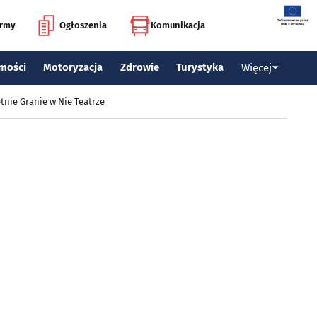
irmy
Ogłoszenia
Komunikacja
mości
Motoryzacja
Zdrowie
Turystyka
Więcej
tnie Granie w Nie Teatrze