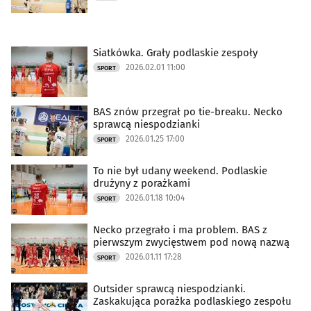
Siatkówka. Grały podlaskie zespoły
2026.02.01 11:00
SPORT
BAS znów przegrał po tie-breaku. Necko
sprawcą niespodzianki
2026.01.25 17:00
SPORT
To nie był udany weekend. Podlaskie
drużyny z porażkami
2026.01.18 10:04
SPORT
Necko przegrało i ma problem. BAS z
pierwszym zwycięstwem pod nową nazwą
2026.01.11 17:28
SPORT
Outsider sprawcą niespodzianki.
Zaskakująca porażka podlaskiego zespołu