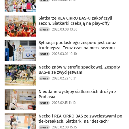
SPORT
Siatkarze REA CIRRO BAS-u zakończyli
sezon. Siatkarki czekają na play-offy
2026.03.08 13:30
SPORT
Sytuacja podlaskiego zespołu jest coraz
trudniejsza. Teraz czas na mecz sezonu
2026.03.01 10:10
SPORT
Necko znów w strefie spadkowej. Zespoły
BAS-u ze zwycięstwami
2026.02.22 10:31
SPORT
Nieudane występy siatkarskich drużyn z
Podlasia
2026.02.15 11:10
SPORT
Necko i REA CIRRO BAS ze zwycięstwami po
tie-breakach. Siatkarki na "deskach"
2026.02.08 15:15
SPORT