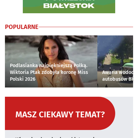
POPULARNE
Podlasianka najpiękniejszą Polką.
Wiktoria Ptak zdobyła koronę Miss
Awaria wodocią
Polski 2026
autobusów BKM 
MASZ CIEKAWY TEMAT?