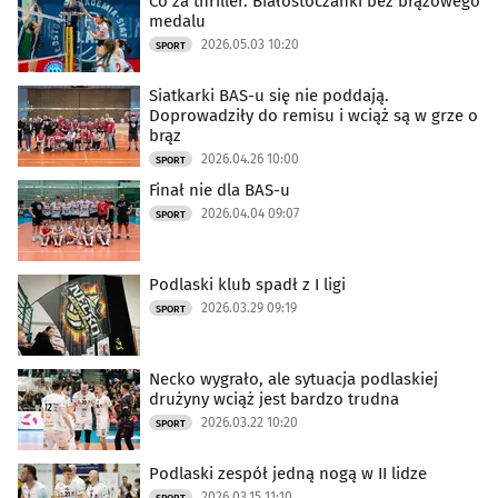
Co za thriller. Białostoczanki bez brązowego
medalu
2026.05.03 10:20
SPORT
Siatkarki BAS-u się nie poddają.
Doprowadziły do remisu i wciąż są w grze o
brąz
2026.04.26 10:00
SPORT
Finał nie dla BAS-u
2026.04.04 09:07
SPORT
Podlaski klub spadł z I ligi
2026.03.29 09:19
SPORT
Necko wygrało, ale sytuacja podlaskiej
drużyny wciąż jest bardzo trudna
2026.03.22 10:20
SPORT
Podlaski zespół jedną nogą w II lidze
2026.03.15 11:10