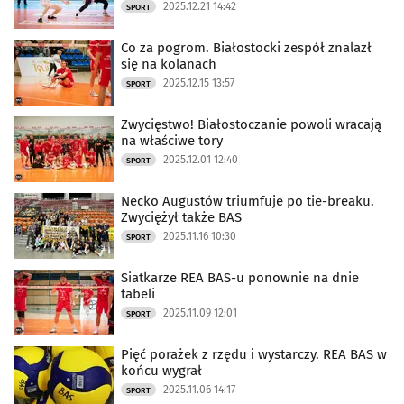
2025.12.21 14:42
SPORT
Co za pogrom. Białostocki zespół znalazł
się na kolanach
2025.12.15 13:57
SPORT
Zwycięstwo! Białostoczanie powoli wracają
na właściwe tory
2025.12.01 12:40
SPORT
Necko Augustów triumfuje po tie-breaku.
Zwyciężył także BAS
2025.11.16 10:30
SPORT
Siatkarze REA BAS-u ponownie na dnie
tabeli
2025.11.09 12:01
SPORT
Pięć porażek z rzędu i wystarczy. REA BAS w
końcu wygrał
2025.11.06 14:17
SPORT