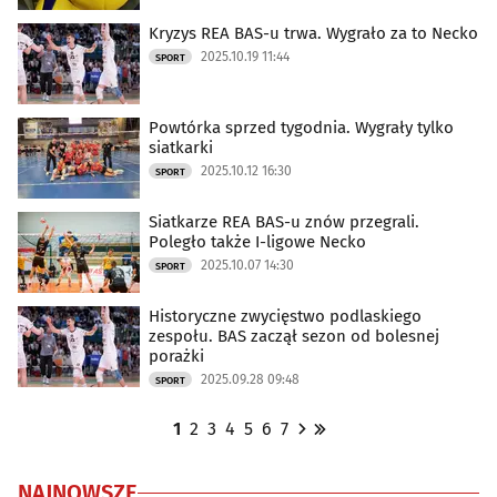
Kryzys REA BAS-u trwa. Wygrało za to Necko
2025.10.19 11:44
SPORT
Powtórka sprzed tygodnia. Wygrały tylko
siatkarki
2025.10.12 16:30
SPORT
Siatkarze REA BAS-u znów przegrali.
Poległo także I-ligowe Necko
2025.10.07 14:30
SPORT
Historyczne zwycięstwo podlaskiego
zespołu. BAS zaczął sezon od bolesnej
porażki
2025.09.28 09:48
SPORT
1
2
3
4
5
6
7
NAJNOWSZE