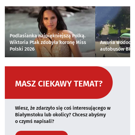
Podlasianka najpiękniejszą Polką.
Wiktoria Ptak zdobyła koronę Miss
Awaria wodocią
Polski 2026
autobusów BKM 
MASZ CIEKAWY TEMAT?
Wiesz, że zdarzyło się coś interesującego w
Białymstoku lub okolicy? Chcesz abyśmy
o czymś napisali?