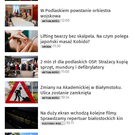
W Podlaskiem powstanie orkiestra
wojskowa
12:00
AKTUALNOŚCI
Lifting twarzy bez skalpela. Na czym polega
japoński masaż Kobido?
11:30
URODA
2 mln zł dla podlaskich OSP. Strażacy kupią
sprzęt, mundury i defibrylatory
11:00
AKTUALNOŚCI
Zmiany na Akademickiej w Białymstoku.
Ulica zostanie zamknięta
10:34
AKTUALNOŚCI
Na duży ekran wchodzą kolejne filmy.
Sprawdzamy repertuar białostockich kin
10:11
KULTURA I ROZRYWKA