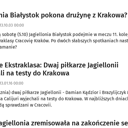
onia Białystok pokona drużynę z Krakowa?
13.10.03 00:00
 sobotę (5.10) Jagiellonia Białystok podejmie w meczu 11. kolej
raklasy Cracovię Kraków. Po dwóch słabszych spotkaniach nas
łamanie?
 Ekstraklasa: Dwaj piłkarze Jagiellonii
li na testy do Krakowa
13.01.16 00:00
cznia) dwaj piłkarze Jagiellonii - Damian Kądzior i Brazylijczy
va Calijuri wyjechali na testy do Krakowa. W najbliższych dniac
dą sprawdzani w Cracovii.
agiellonia zremisowała na zakończenie s