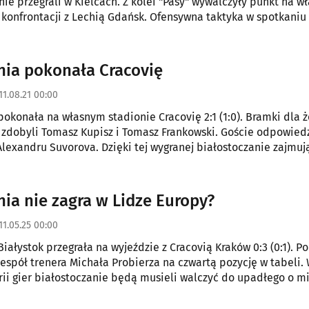
nie przegrali w Kielcach. Z kolei "Pasy" wywalczyły punkt na 
 konfrontacji z Lechią Gdańsk. Ofensywna taktyka w spotkaniu
gzaminu. Żółto-czerwoni walczyli, o czym może świadczyć pięć
tety, nie przełożyło się to na korzystny rezultat.
onia pokonała Cracovię
11.08.21 00:00
 pokonała na własnym stadionie Cracovię 2:1 (1:0). Bramki dla ż
zdobyli Tomasz Kupisz i Tomasz Frankowski. Goście odpowiedz
Alexandru Suvorova. Dzięki tej wygranej białostoczanie zajmują
eli T-Mobile Ekstraklasy.
nia nie zagra w Lidze Europy?
11.05.25 00:00
Białystok przegrała na wyjeździe z Cracovią Kraków 0:3 (0:1). P
espół trenera Michała Probierza na czwartą pozycję w tabeli.
erii gier białostoczanie będą musieli walczyć do upadłego o m
gorsze jest to, że nawet ewentualne zwycięstwo nad Ruchem
pewnić udziału w Lidze Europejskiej. Z kolei Cracovia dzięki te