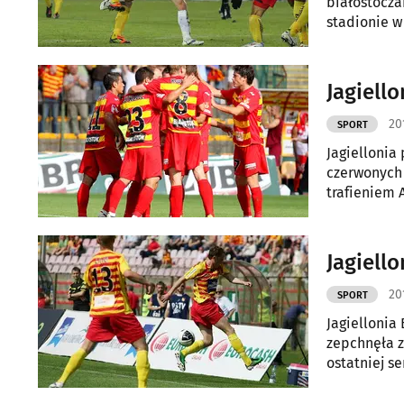
białostocza
stadionie w
nie zdała e
kartek. Nies
Jagiell
20
SPORT
Jagiellonia
czerwonych 
trafieniem 
lokatę w tab
Jagiello
20
SPORT
Jagiellonia 
zepchnęła z
ostatniej s
podium. Naj
może nie za