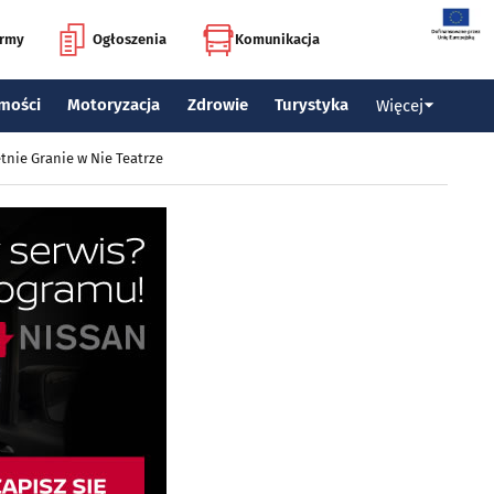
irmy
Ogłoszenia
Komunikacja
mości
Motoryzacja
Zdrowie
Turystyka
Więcej
tnie Granie w Nie Teatrze