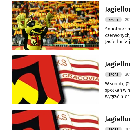
wygranej uc
Jagiell
20
SPORT
Sobotnie spo
czerwonych,
Jagiellonia
Jagiello
20
SPORT
W sobotę (2
spotkań w historii drużyn, Pasy 9 razy pokonały żółto-czerwonych, a Jadze udało się
wygrać pięć 
Jagiello
20
SPORT