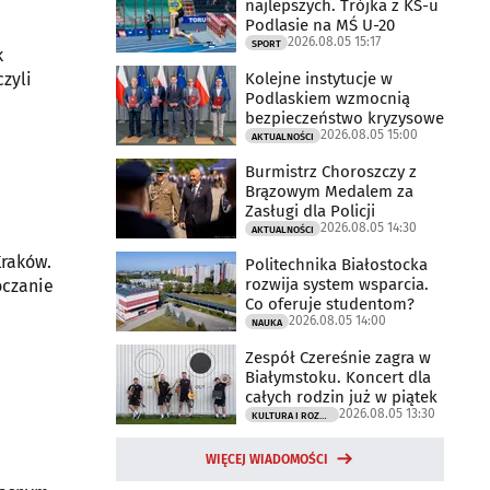
najlepszych. Trójka z KS-u
Podlasie na MŚ U-20
2026.08.05 15:17
SPORT
k
Kolejne instytucje w
czyli
Podlaskiem wzmocnią
bezpieczeństwo kryzysowe
2026.08.05 15:00
AKTUALNOŚCI
Burmistrz Choroszczy z
Brązowym Medalem za
Zasługi dla Policji
2026.08.05 14:30
AKTUALNOŚCI
Kraków.
Politechnika Białostocka
rozwija system wsparcia.
oczanie
Co oferuje studentom?
2026.08.05 14:00
NAUKA
Zespół Czereśnie zagra w
Białymstoku. Koncert dla
całych rodzin już w piątek
2026.08.05 13:30
KULTURA I ROZRYWKA
WIĘCEJ WIADOMOŚCI