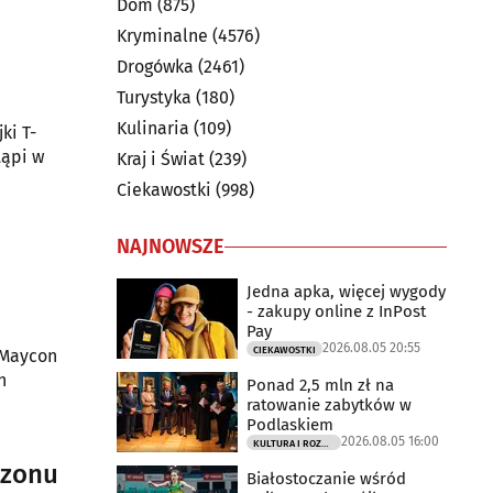
Dom
(875)
Kryminalne
(4576)
Drogówka
(2461)
Turystyka
(180)
Kulinaria
(109)
ki T-
tąpi w
Kraj i Świat
(239)
Ciekawostki
(998)
NAJNOWSZE
Jedna apka, więcej wygody
- zakupy online z InPost
Pay
2026.08.05 20:55
CIEKAWOSTKI
k Maycon
h
Ponad 2,5 mln zł na
ratowanie zabytków w
Podlaskiem
2026.08.05 16:00
KULTURA I ROZRYWKA
ezonu
Białostoczanie wśród