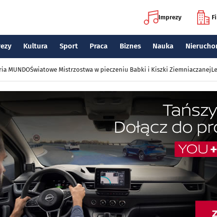
Imprezy
F
rezy
Kultura
Sport
Praca
Biznes
Nauka
Nierucho
eria MUNDO
Światowe Mistrzostwa w pieczeniu Babki i Kiszki Ziemniaczanej
Le