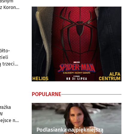
własnym
 z Koroną
 żółtych
ółto-
ieli
 trzecią
POPULARNE
orażka
 W
iejsce na
 Chorzów
Podlasianka najpiękniejszą
j