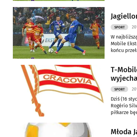
Jagiell
20
SPORT
W najbliższą
Mobile Ekst
końcu prze
T-Mobile
wyjecha
20
SPORT
Dziś (16 sty
Rogério Sil
piłkarze bę
Młoda J