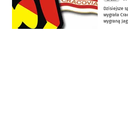
Dzisiejsze 
wygrała Cra
wygraną Jagi