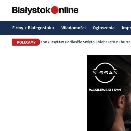
Firmy z Białegostoku
Wiadomości
Ogłoszenia
Imp
Konkursy
XXIV Podlaskie Święto Chleba
Lato z Churr
POLECAMY