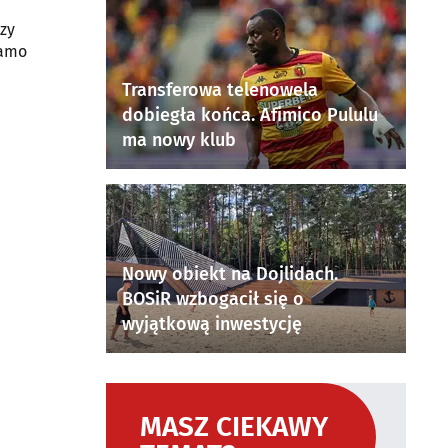
czy
samo
Transferowa telenowela
dobiegła końca. Afimico Pululu
ma nowy klub
Nowy obiekt na Dojlidach.
BOSiR wzbogacił się o
wyjątkową inwestycję
MASZ CIEKAWY