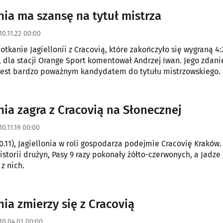
iekła ze strefy spadkowej.
onia ma szansę na tytuł mistrza
10.11.22 00:00
tkanie Jagiellonii z Cracovią, które zakończyło się wygraną 4:
 dla stacji Orange Sport komentował Andrzej Iwan. Jego zdan
 jest bardzo poważnym kandydatem do tytułu mistrzowskiego.
nia zagra z Cracovią na Słonecznej
10.11.19 00:00
0.11), Jagiellonia w roli gospodarza podejmie Cracovię Kraków.
z nich.
nia zmierzy się z Cracovią
10.04.01 00:00