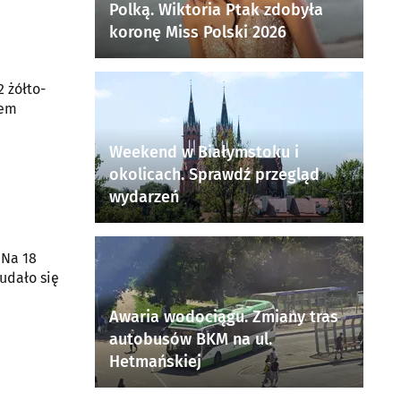
Polką. Wiktoria Ptak zdobyła
koronę Miss Polski 2026
2 żółto-
iem
Weekend w Białymstoku i
okolicach. Sprawdź przegląd
wydarzeń
 Na 18
Awaria wodociągu. Zmiany tras
autobusów BKM na ul.
Hetmańskiej