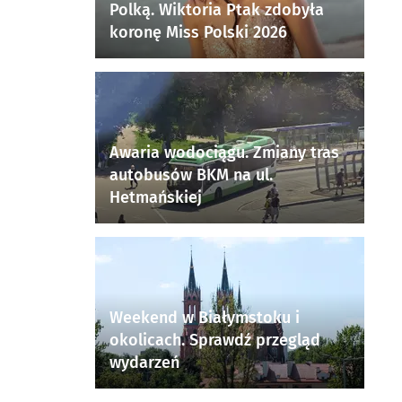
Polką. Wiktoria Ptak zdobyła
koronę Miss Polski 2026
Awaria wodociągu. Zmiany tras
autobusów BKM na ul.
Hetmańskiej
Weekend w Białymstoku i
okolicach. Sprawdź przegląd
wydarzeń