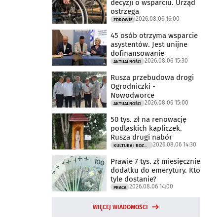
decyzji o wsparciu. Urząd
ostrzega
2026.08.06 16:00
ZDROWIE
45 osób otrzyma wsparcie
asystentów. Jest unijne
dofinansowanie
2026.08.06 15:30
AKTUALNOŚCI
Rusza przebudowa drogi
Ogrodniczki -
Nowodworce
2026.08.06 15:00
AKTUALNOŚCI
50 tys. zł na renowację
podlaskich kapliczek.
Rusza drugi nabór
2026.08.06 14:30
KULTURA I ROZRYWKA
Prawie 7 tys. zł miesięcznie
dodatku do emerytury. Kto
tyle dostanie?
2026.08.06 14:00
PRACA
WIĘCEJ WIADOMOŚCI