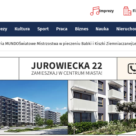
Imprezy
F
rezy
Kultura
Sport
Praca
Biznes
Nauka
Nierucho
eria MUNDO
Światowe Mistrzostwa w pieczeniu Babki i Kiszki Ziemniaczanej
Le