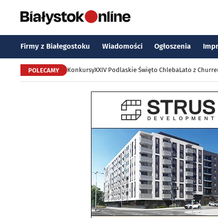
Firmy z Białegostoku
Wiadomości
Ogłoszenia
Imp
Konkursy
XXIV Podlaskie Święto Chleba
Lato z Churr
POLECAMY