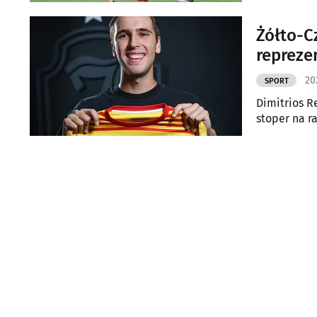
Żółto-C
repreze
20
SPORT
Dimitrios R
stoper na r