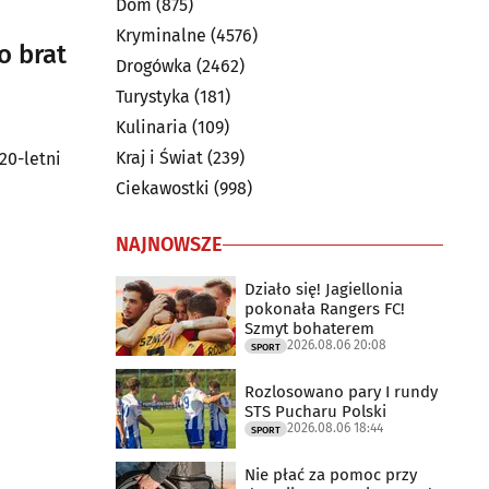
Dom
(875)
Kryminalne
(4576)
o brat
Drogówka
(2462)
Turystyka
(181)
Kulinaria
(109)
Kraj i Świat
(239)
20-letni
Ciekawostki
(998)
NAJNOWSZE
Działo się! Jagiellonia
pokonała Rangers FC!
Szmyt bohaterem
2026.08.06 20:08
SPORT
Rozlosowano pary I rundy
STS Pucharu Polski
2026.08.06 18:44
SPORT
Nie płać za pomoc przy