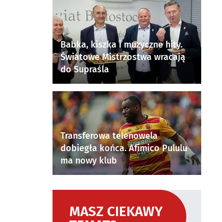
Babka, kiszka i muzyczne hity.
Światowe Mistrzostwa wracają
do Supraśla
Transferowa telenowela
dobiegła końca. Afimico Pululu
ma nowy klub
MASZ CIEKAWY