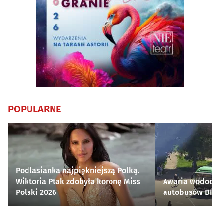
POPULARNE
Podlasianka najpiękniejszą Polką.
Wiktoria Ptak zdobyła koronę Miss
Awaria wodocią
Polski 2026
autobusów BKM 