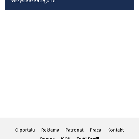
Wszystkie kategorie
O portalu
Reklama
Patronat
Praca
Kontakt
Pomoc
ISOK
Twój Profil