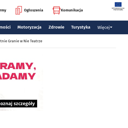
irmy
Ogłoszenia
Komunikacja
mości
Motoryzacja
Zdrowie
Turystyka
Więcej
tnie Granie w Nie Teatrze