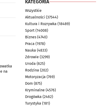
KATEGORIA
Wszystkie
Aktualności
(37544)
Kultura i Rozrywka
(18489)
Sport
(14008)
Biznes
(4740)
Praca
(1978)
Nauka
(4833)
Zdrowie
(3299)
Uroda
(625)
rowatka
Rodzina
(202)
ie na
Motoryzacja
(769)
Dom
(875)
Kryminalne
(4576)
Drogówka
(2462)
Turystyka
(181)