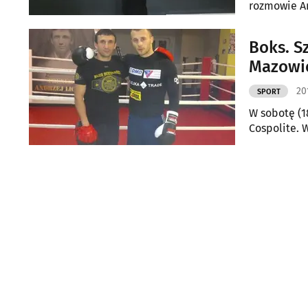
rozmowie An
serca.
Boks. S
Mazowi
20
SPORT
W sobotę (1
Cospolite. 