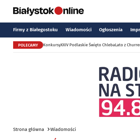
Firmy z Białegostoku
Wiadomości
Ogłoszenia
Imp
Konkursy
XXIV Podlaskie Święto Chleba
Lato z Churr
POLECAMY
Strona główna
Wiadomości