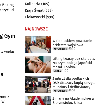
Kulinaria
(109)
n Boxing
czyć 5zł
Kraj i Świat
(239)
Ciekawostki
(998)
NAJNOWSZE
ng Gym
W Podlaskiem powstanie
orkiestra wojskowa
12:00
AKTUALNOŚCI
 w wieku
Lifting twarzy bez skalpela.
Na czym polega japoński
masaż Kobido?
11:30
URODA
ka
2 mln zł dla podlaskich
OSP. Strażacy kupią sprzęt,
mundury i defibrylatory
11:00
AKTUALNOŚCI
ener z
Zmiany na Akademickiej w
. W
Białymstoku. Ulica