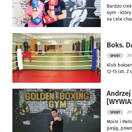
Bardzo ciek
Gym - który
na cele cha
Boks. D
20
SPORT
Klub bokser
12-15 lat. Z
Andrzej
[WYWIA
20
SPORT
Moim i Państ
pasją, pow