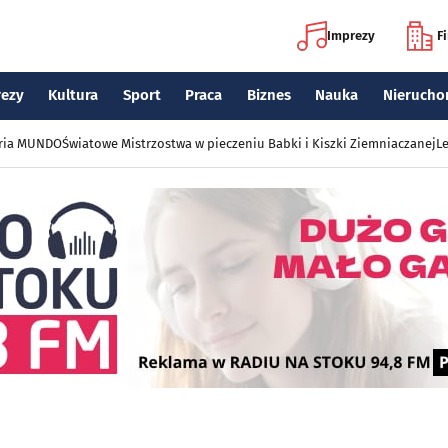
Imprezy
F
rezy
Kultura
Sport
Praca
Biznes
Nauka
Nierucho
eria MUNDO
Światowe Mistrzostwa w pieczeniu Babki i Kiszki Ziemniaczanej
Le