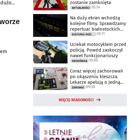
zostanie zamknięta
 dużo
10:34
AKTUALNOŚCI
Na duży ekran wchodzą
Dworze
kolejne filmy. Sprawdzamy
repertuar białostockich
10:11
kin
KULTURA I ROZRYWKA
Uciekał motocyklem przed
policją. Powód zaskoczył
dem
nawet funkcjonariuszy
10:00
DROGÓWKA
Coraz więcej zachorowań
po ukąszeniu kleszcza.
Lekarze apelują o jedną
09:30
rzecz
ZDROWIE
WIĘCEJ WIADOMOŚCI