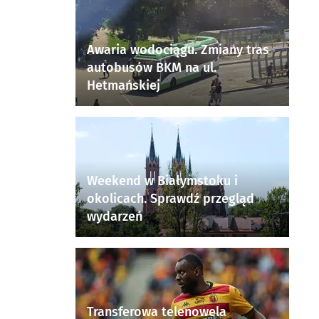
Awaria wodociągu. Zmiany tras
autobusów BKM na ul.
Hetmańskiej
Weekend w Białymstoku i
okolicach. Sprawdź przegląd
wydarzeń
Transferowa telenowela