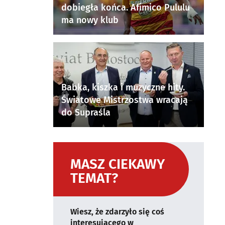
dobiegła końca. Afimico Pululu
ma nowy klub
Babka, kiszka i muzyczne hity.
Światowe Mistrzostwa wracają
do Supraśla
MASZ CIEKAWY
TEMAT?
Wiesz, że zdarzyło się coś
interesującego w