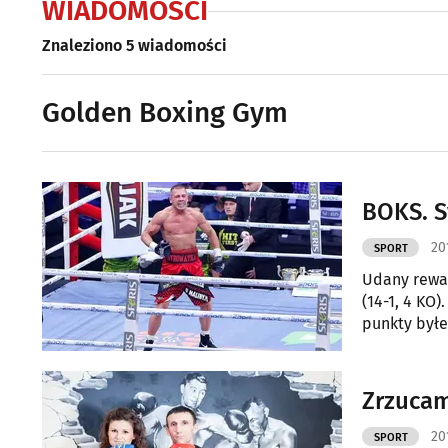
WIADOMOŚCI
Znaleziono 5 wiadomości
Golden Boxing Gym
BOKS. S
20
SPORT
Udany rewan
(14-1, 4 KO
punkty byłe
Zrzucam
20
SPORT