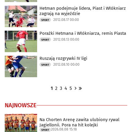
Hetman podejmuje lidera, Piast i Włókniarz
zagrają na wyjeździe
2012.08.17 00:00
SPORT
Porażki Hetmana i Włókniarza, remis Piasta
2012.08.13 00:00
SPORT
Ruszają rozgrywki IV ligi
2012.08.10 00:00
SPORT
1
2
3
4
5
NAJNOWSZE
Na Chorten Arenę zawita ulubiony rywal
Jagiellonii. Pora na hit kolejki
2026.08.08 15:18
SPORT