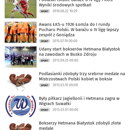
Wyniki środowych spotkań
2016.06.22 10:29
SPORT
Awans ŁKS-u 1926 Łomża do I rundy
Pucharu Polski. W barażu o IV ligę lepszy
zespół z Goniądza
2015.07.19 00:00
SPORT
Udany start bokserów Hetmana Białystok
na zawodach w Busko Zdroju
2013.09.25 00:00
SPORT
Podlasianki zdobyły trzy srebrne medale na
Mistrzostwach Polski kobiet w boksie
2013.03.10 00:00
SPORT
Były piłkarz Jagiellonii i Hetmana zagra w
Wigrach Suwałki
2013.03.01 00:00
SPORT
Bokserzy Hetmana Białystok zdobyli złote
medale