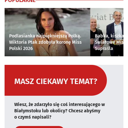
POPULARNE
Podlasianka najpiękniejszą Polką.
Babka, kiszka i
Wiktoria Ptak zdobyła koronę Miss
Światowe Mistr
Polski 2026
Supraśla
MASZ CIEKAWY TEMAT?
Wiesz, że zdarzyło się coś interesującego w
Białymstoku lub okolicy? Chcesz abyśmy
o czymś napisali?