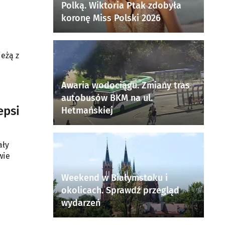
Polką. Wiktoria Ptak zdobyła
koronę Miss Polski 2026
ieżą z
Awaria wodociągu. Zmiany tras
autobusów BKM na ul.
epsi
Hetmańskiej
ały
wie
Weekend w Białymstoku i
okolicach. Sprawdź przegląd
wydarzeń