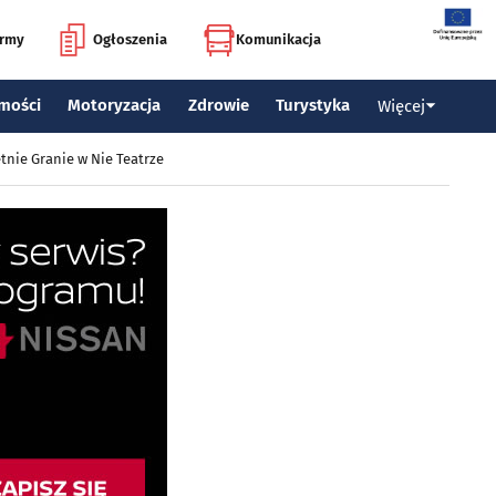
irmy
Ogłoszenia
Komunikacja
mości
Motoryzacja
Zdrowie
Turystyka
Więcej
tnie Granie w Nie Teatrze