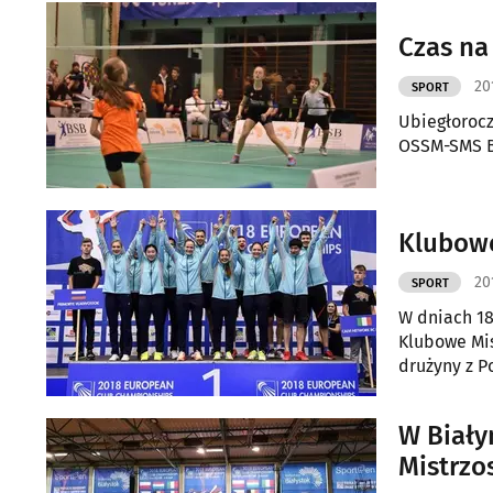
Czas na
20
SPORT
Ubiegłorocz
OSSM-SMS Bi
Klubowe
20
SPORT
W dniach 18
Klubowe Mis
drużyny z P
W Biały
Mistrzo