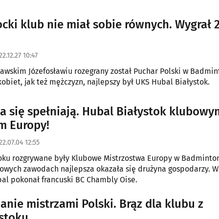
m Hubal Kawasaki Białystok, wygrywając 4:1.
ocki klub nie miał sobie równych. Wygrał 
22.12.27 10:47
wskim Józefosławiu rozegrany został Puchar Polski w Badmin
kobiet, jak też mężczyzn, najlepszy był UKS Hubal Białystok.
a się spełniają. Hubal Białystok klubowy
m Europy!
22.07.04 12:55
oku rozgrywane były Klubowe Mistrzostwa Europy w Badminton
żowych zawodach najlepsza okazała się drużyna gospodarzy. W 
l pokonał francuski BC Chambly Oise.
anie mistrzami Polski. Brąz dla klubu z
stoku