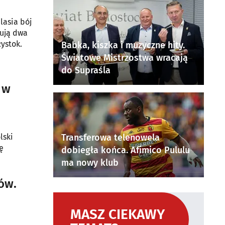
lasia bój
tują dwa
ystok.
Babka, kiszka i muzyczne hity.
Światowe Mistrzostwa wracają
do Supraśla
 w
lski
Transferowa telenowela
ę
dobiegła końca. Afimico Pululu
ma nowy klub
ów.
MASZ CIEKAWY