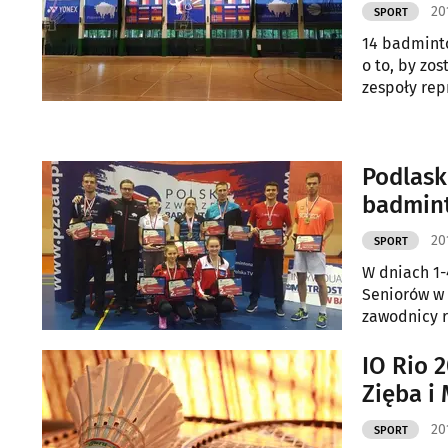
20
SPORT
14 badminto
o to, by zo
zespoły rep
Podlask
badmin
20
SPORT
W dniach 1-
Seniorów w 
zawodnicy r
IO Rio 
Zięba i
20
SPORT