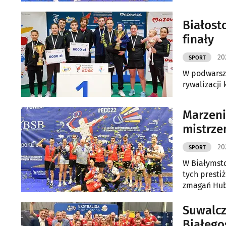
się z UKS-e
Białost
finały
20
SPORT
W podwarsza
rywalizacji 
Marzeni
mistrze
20
SPORT
W Białymst
tych presti
zmagań Huba
Suwalcz
Białego