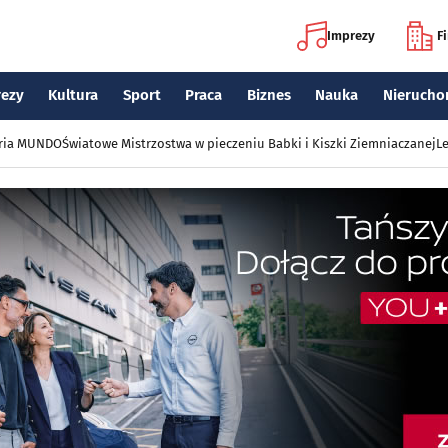
Imprezy
F
rezy
Kultura
Sport
Praca
Biznes
Nauka
Nierucho
eria MUNDO
Światowe Mistrzostwa w pieczeniu Babki i Kiszki Ziemniaczanej
Le