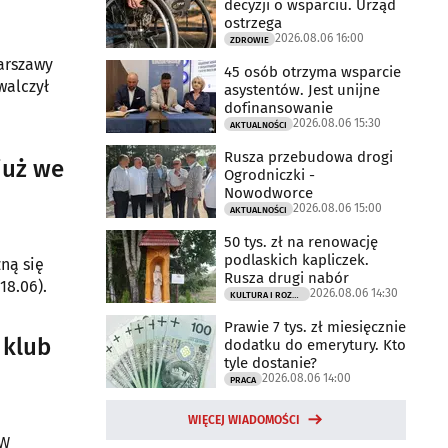
decyzji o wsparciu. Urząd
ostrzega
2026.08.06 16:00
ZDROWIE
Warszawy
45 osób otrzyma wsparcie
walczył
asystentów. Jest unijne
dofinansowanie
2026.08.06 15:30
AKTUALNOŚCI
Rusza przebudowa drogi
już we
Ogrodniczki -
Nowodworce
2026.08.06 15:00
AKTUALNOŚCI
50 tys. zł na renowację
podlaskich kapliczek.
zną się
Rusza drugi nabór
18.06).
2026.08.06 14:30
KULTURA I ROZRYWKA
Prawie 7 tys. zł miesięcznie
 klub
dodatku do emerytury. Kto
tyle dostanie?
2026.08.06 14:00
PRACA
WIĘCEJ WIADOMOŚCI
 W