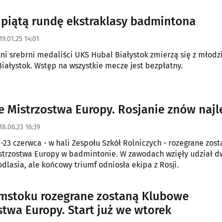
 piątą rundę ekstraklasy badmintona
19.01.25 14:01
ni srebrni medaliści UKS Hubal Białystok zmierzą się z młodz
ałystok. Wstęp na wszystkie mecze jest bezpłatny.
 Mistrzostwa Europy. Rosjanie znów najl
18.06.23 16:39
-23 czerwca - w hali Zespołu Szkół Rolniczych - rozegrane zost
trzostwa Europy w badmintonie. W zawodach wzięły udział d
odlasia, ale końcowy triumf odniosła ekipa z Rosji.
mstoku rozegrane zostaną Klubowe
stwa Europy. Start już we wtorek