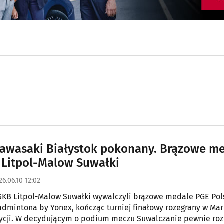
awasaki Białystok pokonany. Brązowe m
 Litpol-Malow Suwałki
26.06.10 12:02
KB Litpol-Malow Suwałki wywalczyli brązowe medale PGE Pol
Badmintona by Yonex, kończąc turniej finałowy rozegrany w Ma
zycji. W decydującym o podium meczu Suwalczanie pewnie roz