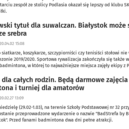
tarciu zespół ze stolicy Podlasia okazał się lepszy od klubu SK
łki.
wski tytuł dla suwalczan. Białystok może 
ze srebra
20.04.02 15:08
o siatkarze, koszykarze, szczypiorniści czy tenisiści stołowi ni
onie 2019/2020. Sportowa rywalizacja zakończyła się także w Lotto
 badmintona, w której to najważniejsze miejsca zajęły ekipy z 
 dla całych rodzin. Będą darmowe zajęcia
ona i turniej dla amatorów
20.02.27 13:09
iedzielę (29.02-1.03), na terenie Szkoły Podstawowej nr 32 przy
zostanie przeprowadzone wydarzenie o nazwie "BadStrefa by 
stok". Przed fanami badmintona dwa dni pełne atrakcji.