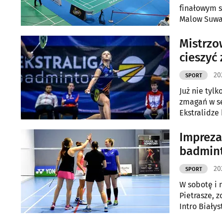
finałowym s
Malow Suwa
Mistrzo
cieszyć 
20
SPORT
Już nie tylk
zmagań w sez
Ekstralidze
Impreza
badmint
20
SPORT
W sobotę i n
Pietrasze, 
Intro Biały