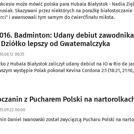
kcesie może mówić polska para Hubala Białystok - Nadia Zię
usiak. Skazywani przez niektórych na porażkę białostoczanie 
rci" i awansowali tym samym do ćwierćfinału miksta.
2016. Badminton: Udany debiut zawodnika
 Dziółko lepszy od Gwatemalczyka
16.08.12 06:35
łko z Hubala Białystok zaliczył udany debiut na IO w Rio de Ja
szym występie Polak pokonał Kevina Cordona 2:1 (18:21, 21:10, 
oczanin z Pucharem Polski na nartorolkac
15.09.22 00:00
nin Daniel Iwanowski został zwycięzcą Pucharu Polski na narto