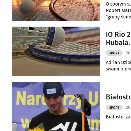
O sporym su
Robert Mate
"grupę śmie
IO Rio 
Hubala.
20
SPORT
Adrian Dzió
swoim pierw
Białost
20
SPORT
Białostocza