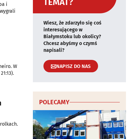
TEMAT?
ba i
wygrali
Wiesz, że zdarzyło się coś
interesującego w
Białymstoku lub okolicy?
Chcesz abyśmy o czymś
napisali?
NAPISZ DO NAS
neiro. W
21:13).
POLECAMY
h
rolkach.