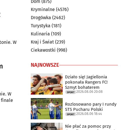
Dom
(875)
Kryminalne
(4576)
2
Drogówka
(2462)
Turystyka
(181)
Kulinaria
(109)
Kraj i Świat
(239)
tonie. W
Ciekawostki
(998)
NAJNOWSZE
m
Działo się! Jagiellonia
pokonała Rangers FC!
Szmyt bohaterem
2026.08.06 20:08
SPORT
ie. W
finale
Rozlosowano pary I rundy
STS Pucharu Polski
2026.08.06 18:44
SPORT
Nie płać za pomoc przy