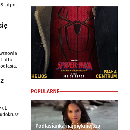
B Litpol-
się
e wznowią
Podlasia.
 z
POPULARNE
 ul.
Budokrusz
Podlasianka najpiękniejszą