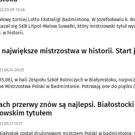
22.05.09 12:46
ałowy turniej Lotto Ekstraligi Badmintona. W Józefosławiu k. 
kazał się SKB Litpol-Malow Suwałki, który mistrzowski tytuł wy
. w historii.
 największe mistrzostwa w historii. Start 
21.06.14 09:35
15.06), w hali Zespołu Szkół Rolniczych w Białymstoku, rozpoc
e Mistrzostwa Polski w Badmintonie. Potrwają one do piątku (
tach przerwy znów są najlepsi. Białostocki
zowskim tytułem
21.05.17 15:17
iałystok został drużynowym mistrzem Polski w badmintonie.