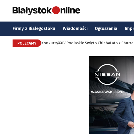
Firmy z Białegostoku
Wiadomości
Ogłoszenia
Imp
Konkursy
XXIV Podlaskie Święto Chleba
Lato z Churr
POLECAMY