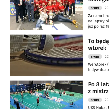
20
SPORT
Za nami fin
najlepszy o
już po raz 19
To będą
wtorek
20
SPORT
We wtorek (
Indywidualn
Po 8 la
z mistr
20
SPORT
UKS Hubal B