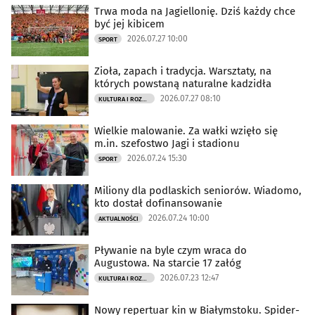
Trwa moda na Jagiellonię. Dziś każdy chce
być jej kibicem
2026.07.27 10:00
SPORT
Zioła, zapach i tradycja. Warsztaty, na
których powstaną naturalne kadzidła
2026.07.27 08:10
KULTURA I ROZRYWKA
Wielkie malowanie. Za wałki wzięło się
m.in. szefostwo Jagi i stadionu
2026.07.24 15:30
SPORT
Miliony dla podlaskich seniorów. Wiadomo,
kto dostał dofinansowanie
2026.07.24 10:00
AKTUALNOŚCI
Pływanie na byle czym wraca do
Augustowa. Na starcie 17 załóg
2026.07.23 12:47
KULTURA I ROZRYWKA
Nowy repertuar kin w Białymstoku. Spider-