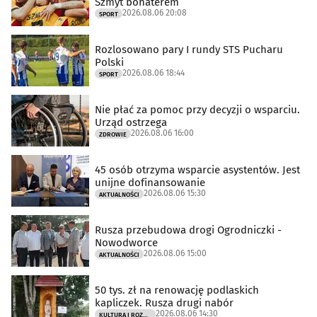
Szmyt bohaterem
2026.08.06 20:08
SPORT
Rozlosowano pary I rundy STS Pucharu
Polski
2026.08.06 18:44
SPORT
Nie płać za pomoc przy decyzji o wsparciu.
Urząd ostrzega
2026.08.06 16:00
ZDROWIE
45 osób otrzyma wsparcie asystentów. Jest
unijne dofinansowanie
2026.08.06 15:30
AKTUALNOŚCI
Rusza przebudowa drogi Ogrodniczki -
Nowodworce
2026.08.06 15:00
AKTUALNOŚCI
50 tys. zł na renowację podlaskich
kapliczek. Rusza drugi nabór
2026.08.06 14:30
KULTURA I ROZRYWKA