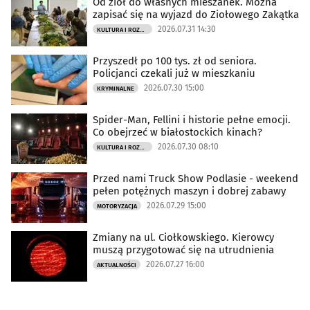
Od ziół do własnych mieszanek. Można
zapisać się na wyjazd do Ziołowego Zakątka
2026.07.31 14:30
KULTURA I ROZRYWKA
Przyszedł po 100 tys. zł od seniora.
Policjanci czekali już w mieszkaniu
2026.07.30 15:00
KRYMINALNE
Spider-Man, Fellini i historie pełne emocji.
Co obejrzeć w białostockich kinach?
2026.07.30 08:10
KULTURA I ROZRYWKA
Przed nami Truck Show Podlasie - weekend
pełen potężnych maszyn i dobrej zabawy
2026.07.29 15:00
MOTORYZACJA
Zmiany na ul. Ciołkowskiego. Kierowcy
muszą przygotować się na utrudnienia
2026.07.27 16:00
AKTUALNOŚCI