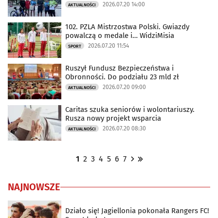
2026.07.20 14:00
AKTUALNOŚCI
102. PZLA Mistrzostwa Polski. Gwiazdy
powalczą o medale i… WidziMisia
2026.07.20 11:54
SPORT
Ruszył Fundusz Bezpieczeństwa i
Obronności. Do podziału 23 mld zł
2026.07.20 09:00
AKTUALNOŚCI
Caritas szuka seniorów i wolontariuszy.
Rusza nowy projekt wsparcia
2026.07.20 08:30
AKTUALNOŚCI
1
2
3
4
5
6
7
NAJNOWSZE
Działo się! Jagiellonia pokonała Rangers FC!