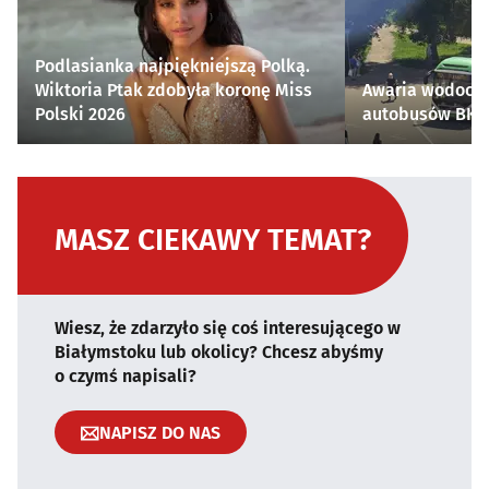
Podlasianka najpiękniejszą Polką.
Wiktoria Ptak zdobyła koronę Miss
Awaria wodocią
Polski 2026
autobusów BKM 
MASZ CIEKAWY TEMAT?
Wiesz, że zdarzyło się coś interesującego w
Białymstoku lub okolicy? Chcesz abyśmy
o czymś napisali?
NAPISZ DO NAS