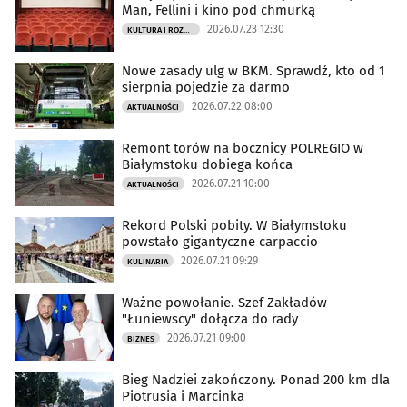
Man, Fellini i kino pod chmurką
2026.07.23 12:30
KULTURA I ROZRYWKA
Nowe zasady ulg w BKM. Sprawdź, kto od 1
sierpnia pojedzie za darmo
2026.07.22 08:00
AKTUALNOŚCI
Remont torów na bocznicy POLREGIO w
Białymstoku dobiega końca
2026.07.21 10:00
AKTUALNOŚCI
Rekord Polski pobity. W Białymstoku
powstało gigantyczne carpaccio
2026.07.21 09:29
KULINARIA
Ważne powołanie. Szef Zakładów
"Łuniewscy" dołącza do rady
2026.07.21 09:00
BIZNES
Bieg Nadziei zakończony. Ponad 200 km dla
Piotrusia i Marcinka