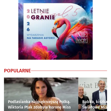
POPULARNE
Podlasianka najpiękniejszą Polką.
Babka, kiszka i
Wiktoria Ptak zdobyła koronę Miss
Światowe Mistr