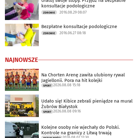
Uratuj swoje stopy. Przyjdź na bezpłatne
konsultacje podologiczne
2016.08.29 08:07
ZDROWIE
Bezpłatne konsultacje podologiczne
2016.06.27 08:18
ZDROWIE
NAJNOWSZE
Na Chorten Arenę zawita ulubiony rywal
Jagiellonii. Pora na hit kolejki
2026.08.08 15:18
SPORT
Udało się! Kibice zebrali pieniądze na mural
Żubrów Białystok
2026.08.08 09:16
SPORT
Kolejne osoby nie wjechały do Polski.
Kontrole na granicy z Litwą trwają
2026.08.07 17:30
AKTUALNOŚCI