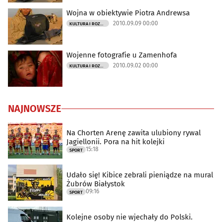
Wojna w obiektywie Piotra Andrewsa
2010.09.09 00:00
KULTURA I ROZRYWKA
Wojenne fotografie u Zamenhofa
2010.09.02 00:00
KULTURA I ROZRYWKA
NAJNOWSZE
Na Chorten Arenę zawita ulubiony rywal
Jagiellonii. Pora na hit kolejki
15:18
SPORT
Udało się! Kibice zebrali pieniądze na mural
Żubrów Białystok
09:16
SPORT
Kolejne osoby nie wjechały do Polski.