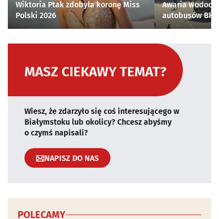
Wiktoria Ptak zdobyła koronę Miss
Awaria wodocią
Polski 2026
autobusów BKM 
MASZ CIEKAWY TEMAT?
Wiesz, że zdarzyło się coś interesującego w
Białymstoku lub okolicy? Chcesz abyśmy
o czymś napisali?
NAPISZ DO NAS
POLECAMY