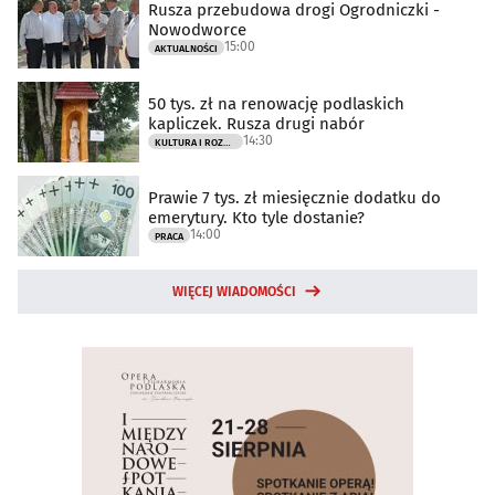
Rusza przebudowa drogi Ogrodniczki -
Nowodworce
15:00
AKTUALNOŚCI
50 tys. zł na renowację podlaskich
kapliczek. Rusza drugi nabór
14:30
KULTURA I ROZRYWKA
Prawie 7 tys. zł miesięcznie dodatku do
emerytury. Kto tyle dostanie?
14:00
PRACA
WIĘCEJ WIADOMOŚCI