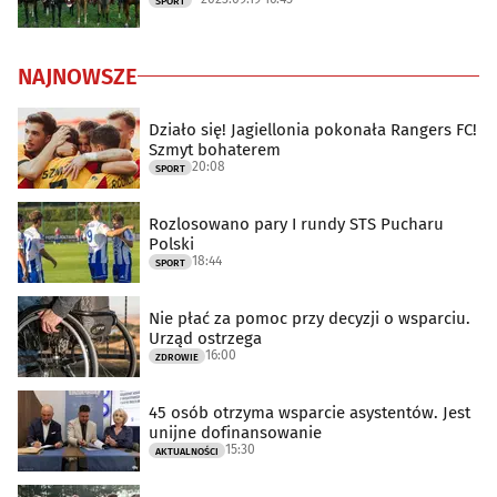
SPORT
NAJNOWSZE
Działo się! Jagiellonia pokonała Rangers FC!
Szmyt bohaterem
20:08
SPORT
Rozlosowano pary I rundy STS Pucharu
Polski
18:44
SPORT
Nie płać za pomoc przy decyzji o wsparciu.
Urząd ostrzega
16:00
ZDROWIE
45 osób otrzyma wsparcie asystentów. Jest
unijne dofinansowanie
15:30
AKTUALNOŚCI