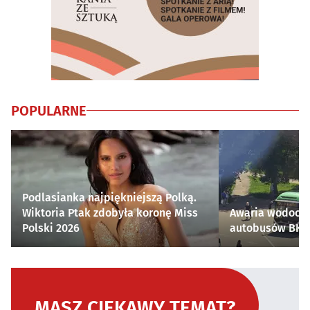
POPULARNE
Podlasianka najpiękniejszą Polką.
Wiktoria Ptak zdobyła koronę Miss
Awaria wodocią
Polski 2026
autobusów BKM 
MASZ CIEKAWY TEMAT?