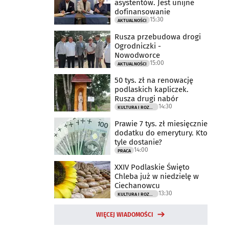
asystentów. Jest unijne
dofinansowanie
15:30
AKTUALNOŚCI
Rusza przebudowa drogi
Ogrodniczki -
Nowodworce
15:00
AKTUALNOŚCI
50 tys. zł na renowację
podlaskich kapliczek.
Rusza drugi nabór
14:30
KULTURA I ROZRYWKA
Prawie 7 tys. zł miesięcznie
dodatku do emerytury. Kto
tyle dostanie?
14:00
PRACA
XXIV Podlaskie Święto
Chleba już w niedzielę w
Ciechanowcu
13:30
KULTURA I ROZRYWKA
WIĘCEJ WIADOMOŚCI