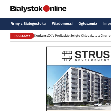
Firmy z Białegostoku
Wiadomości
Ogłoszenia
Imp
Konkursy
XXIV Podlaskie Święto Chleba
Lato z Churr
POLECAMY