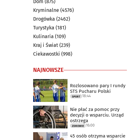
Dom
(875)
Kryminalne
(4576)
Drogówka
(2462)
Turystyka
(181)
Kulinaria
(109)
Kraj i Świat
(239)
Ciekawostki
(998)
NAJNOWSZE
Rozlosowano pary I rundy
STS Pucharu Polski
18:44
SPORT
Nie płać za pomoc przy
decyzji o wsparciu. Urząd
ostrzega
16:00
ZDROWIE
45 osób otrzyma wsparcie