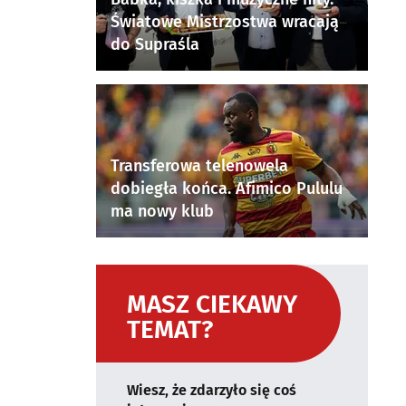
Światowe Mistrzostwa wracają
do Supraśla
Transferowa telenowela
dobiegła końca. Afimico Pululu
ma nowy klub
MASZ CIEKAWY
TEMAT?
Wiesz, że zdarzyło się coś