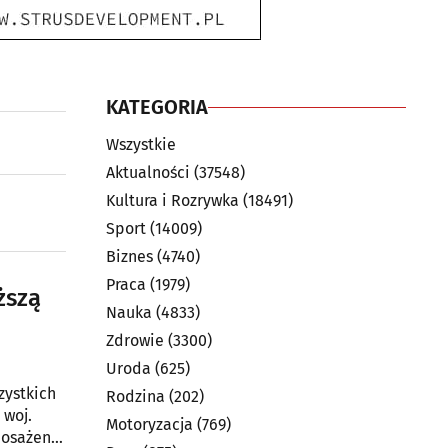
KATEGORIA
Wszystkie
Aktualności
(37548)
Kultura i Rozrywka
(18491)
Sport
(14009)
Biznes
(4740)
Praca
(1979)
ższą
Nauka
(4833)
Zdrowie
(3300)
Uroda
(625)
zystkich
Rodzina
(202)
 woj.
Motoryzacja
(769)
posażenie