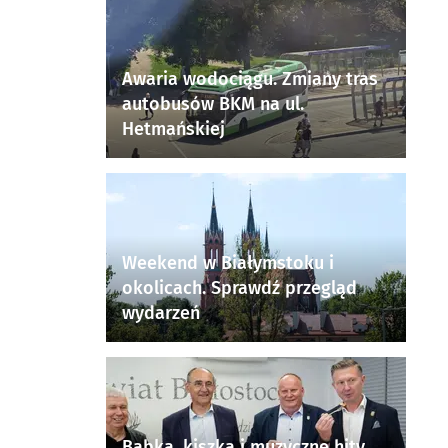
Awaria wodociągu. Zmiany tras
autobusów BKM na ul.
Hetmańskiej
Weekend w Białymstoku i
okolicach. Sprawdź przegląd
wydarzeń
Babka, kiszka i muzyczne hity.