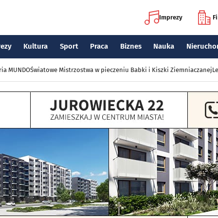
Imprezy
F
rezy
Kultura
Sport
Praca
Biznes
Nauka
Nierucho
eria MUNDO
Światowe Mistrzostwa w pieczeniu Babki i Kiszki Ziemniaczanej
Le