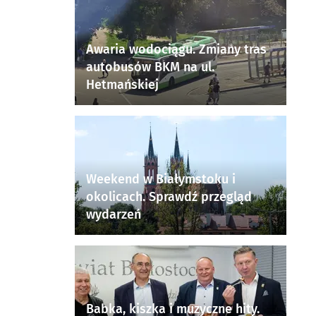
Awaria wodociągu. Zmiany tras
autobusów BKM na ul.
Hetmańskiej
Weekend w Białymstoku i
okolicach. Sprawdź przegląd
wydarzeń
Babka, kiszka i muzyczne hity.