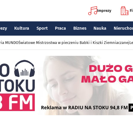
Imprezy
F
rezy
Kultura
Sport
Praca
Biznes
Nauka
Nierucho
eria MUNDO
Światowe Mistrzostwa w pieczeniu Babki i Kiszki Ziemniaczanej
Le