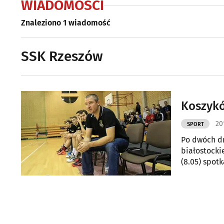
WIADOMOŚCI
Znaleziono 1 wiadomość
SSK Rzeszów
Koszykó
20
SPORT
Po dwóch dn
białostocki
(8.05) spot