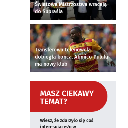
Światowe Mistrzostwa wracają
do Supraśla
Transferowa telenowela
dobiegła końca. Afimico Pululu
ma nowy klub
MASZ CIEKAWY
TEMAT?
Wiesz, że zdarzyło się coś
interesującego w