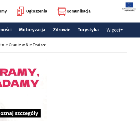
irmy
Ogłoszenia
Komunikacja
mości
Motoryzacja
Zdrowie
Turystyka
Więcej
tnie Granie w Nie Teatrze