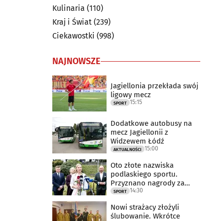
Kulinaria
(110)
Kraj i Świat
(239)
Ciekawostki
(998)
NAJNOWSZE
Jagiellonia przekłada swój
ligowy mecz
15:15
SPORT
Dodatkowe autobusy na
mecz Jagiellonii z
Widzewem Łódź
15:00
AKTUALNOŚCI
Oto złote nazwiska
podlaskiego sportu.
Przyznano nagrody za
14:30
2025 rok
SPORT
Nowi strażacy złożyli
ślubowanie. Wkrótce