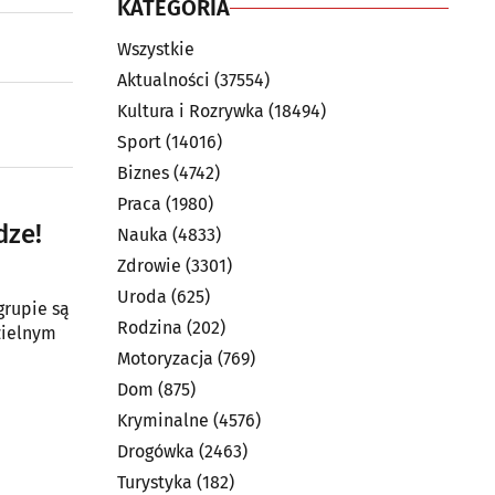
KATEGORIA
Wszystkie
Aktualności
(37554)
Kultura i Rozrywka
(18494)
Sport
(14016)
Biznes
(4742)
Praca
(1980)
dze!
Nauka
(4833)
Zdrowie
(3301)
Uroda
(625)
grupie są
Rodzina
(202)
zielnym
Motoryzacja
(769)
Dom
(875)
Kryminalne
(4576)
Drogówka
(2463)
Turystyka
(182)