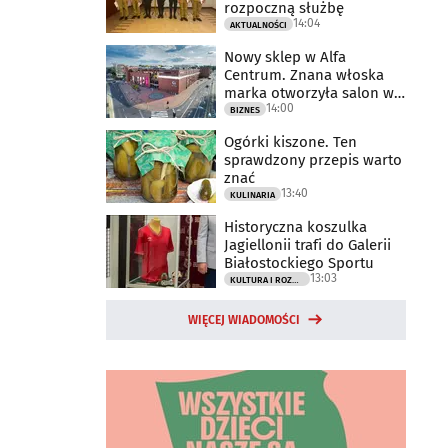
rozpoczną służbę
14:04
AKTUALNOŚCI
Nowy sklep w Alfa
Centrum. Znana włoska
marka otworzyła salon w
14:00
Białymstoku
BIZNES
Ogórki kiszone. Ten
sprawdzony przepis warto
znać
13:40
KULINARIA
Historyczna koszulka
Jagiellonii trafi do Galerii
Białostockiego Sportu
13:03
KULTURA I ROZRYWKA
WIĘCEJ WIADOMOŚCI