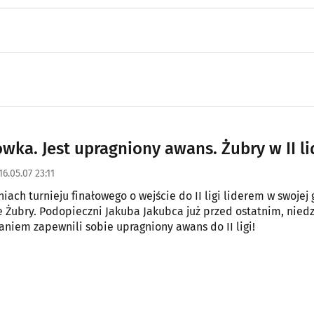
wka. Jest upragniony awans. Żubry w II li
16.05.07 23:11
iach turnieju finałowego o wejście do II ligi liderem w swojej 
e Żubry. Podopieczni Jakuba Jakubca już przed ostatnim, nied
kaniem zapewnili sobie upragniony awans do II ligi!