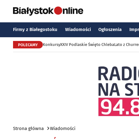
Firmy z Białegostoku
Wiadomości
Ogłoszenia
Imp
Konkursy
XXIV Podlaskie Święto Chleba
Lato z Churr
POLECAMY
Strona główna
Wiadomości