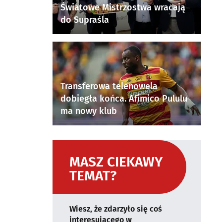
Światowe Mistrzostwa wracają
do Supraśla
Transferowa telenowela
dobiegła końca. Afimico Pululu
ma nowy klub
MASZ CIEKAWY
TEMAT?
Wiesz, że zdarzyło się coś
interesującego w