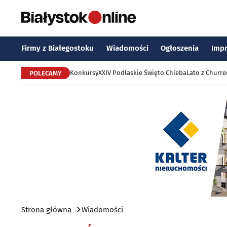
Firmy z Białegostoku
Wiadomości
Ogłoszenia
Imp
Konkursy
XXIV Podlaskie Święto Chleba
Lato z Churr
POLECAMY
Strona główna
Wiadomości