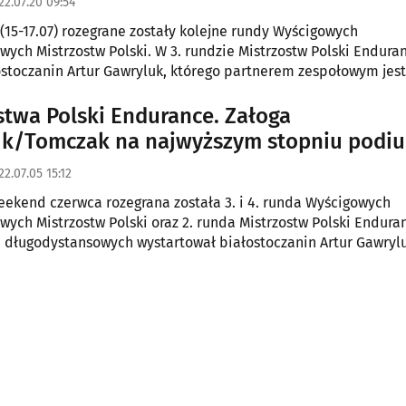
22.07.20 09:54
15-17.07) rozegrane zostały kolejne rundy Wyścigowych
ch Mistrzostw Polski. W 3. rundzie Mistrzostw Polski Enduran
ostoczanin Artur Gawryluk, którego partnerem zespołowym jes
stwa Polski Endurance. Załoga
uk/Tomczak na najwyższym stopniu podi
22.07.05 15:12
eekend czerwca rozegrana została 3. i 4. runda Wyścigowych
ch Mistrzostw Polski oraz 2. runda Mistrzostw Polski Endura
długodystansowych wystartował białostoczanin Artur Gawrylu
h miał powody do zadowolenia.