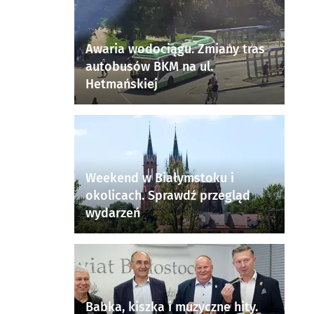
Awaria wodociągu. Zmiany tras
autobusów BKM na ul.
Hetmańskiej
Weekend w Białymstoku i
okolicach. Sprawdź przegląd
wydarzeń
Babka, kiszka i muzyczne hity.