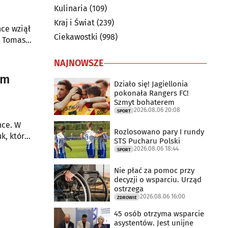
Kulinaria
(109)
Kraj i Świat
(239)
ce wziął
Ciekawostki
(998)
t Tomasz
NAJNOWSZE
um
Działo się! Jagiellonia
pokonała Rangers FC!
Szmyt bohaterem
2026.08.06 20:08
SPORT
nce. W
Rozlosowano pary I rundy
k, który
STS Pucharu Polski
2026.08.06 18:44
SPORT
Nie płać za pomoc przy
decyzji o wsparciu. Urząd
ostrzega
2026.08.06 16:00
ZDROWIE
45 osób otrzyma wsparcie
asystentów. Jest unijne