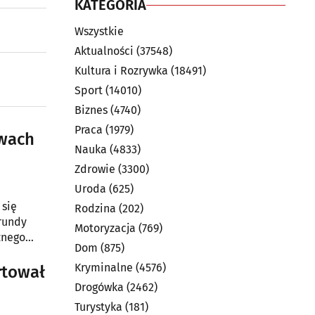
KATEGORIA
Wszystkie
Aktualności
(37548)
Kultura i Rozrywka
(18491)
Sport
(14010)
Biznes
(4740)
Praca
(1979)
twach
Nauka
(4833)
Zdrowie
(3300)
Uroda
(625)
 się
Rodzina
(202)
 rundy
Motoryzacja
(769)
znego
Dom
(875)
Kryminalne
(4576)
rtował
Drogówka
(2462)
Turystyka
(181)