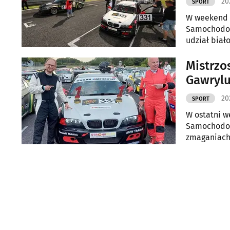
20
SPORT
W weekend (
Samochodowy
udział biał
Tomczak.
Mistrzo
Gawryl
20
SPORT
W ostatni w
Samochodowy
zmaganiach 
po zawodac