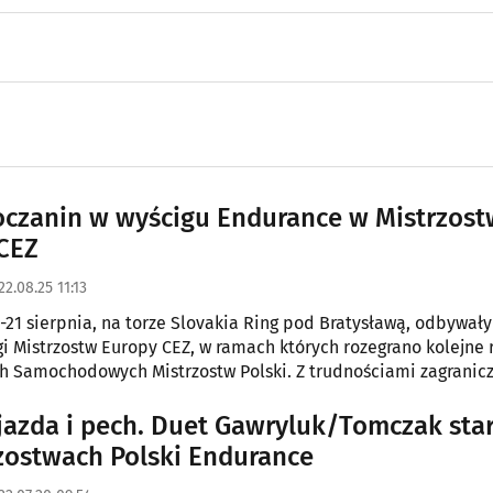
oczanin w wyścigu Endurance w Mistrzos
CEZ
22.08.25 11:13
-21 sierpnia, na torze Slovakia Ring pod Bratysławą, odbywały
i Mistrzostw Europy CEZ, w ramach których rozegrano kolejne
 Samochodowych Mistrzostw Polski. Z trudnościami zagranic
ł okazję zmierzyć Artur Gawryluk.
jazda i pech. Duet Gawryluk/Tomczak sta
zostwach Polski Endurance