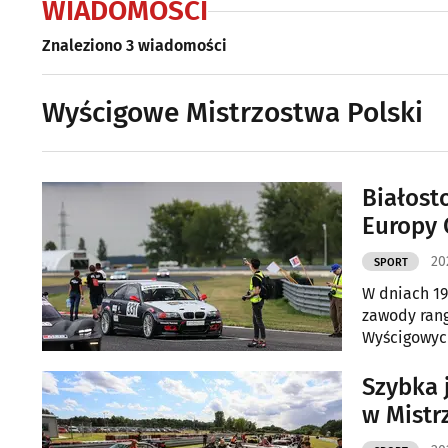
WIADOMOŚCI
Znaleziono 3 wiadomości
Wyścigowe Mistrzostwa Polski
Białost
Europy 
20
SPORT
W dniach 19
zawody rang
Wyścigowych
obiektu mia
Szybka 
w Mistr