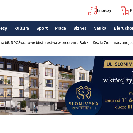
Imprezy
F
rezy
Kultura
Sport
Praca
Biznes
Nauka
Nierucho
eria MUNDO
Światowe Mistrzostwa w pieczeniu Babki i Kiszki Ziemniaczanej
Le