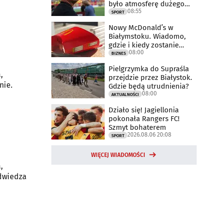
było atmosferę dużego
08:55
meczu
SPORT
Nowy McDonald’s w
Białymstoku. Wiadomo,
gdzie i kiedy zostanie
08:00
otwarty
BIZNES
Pielgrzymka do Supraśla
,
przejdzie przez Białystok.
nie.
Gdzie będą utrudnienia?
08:00
AKTUALNOŚCI
Działo się! Jagiellonia
pokonała Rangers FC!
Szmyt bohaterem
2026.08.06 20:08
SPORT
WIĘCEJ WIADOMOŚCI
,
odwiedza