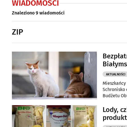
WIADOMOŚCI
Znaleziono 9 wiadomości
ZIP
Bezpłat
Białyms
AKTUALNOŚCI
Mieszkańcy 
Schronisko 
Budżetu Oby
Program obe
Lody, cz
produkt