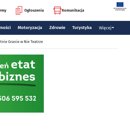
irmy
Ogłoszenia
Komunikacja
mości
Motoryzacja
Zdrowie
Turystyka
Więcej
tnie Granie w Nie Teatrze