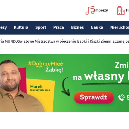
Imprezy
F
rezy
Kultura
Sport
Praca
Biznes
Nauka
Nierucho
eria MUNDO
Światowe Mistrzostwa w pieczeniu Babki i Kiszki Ziemniaczanej
Le