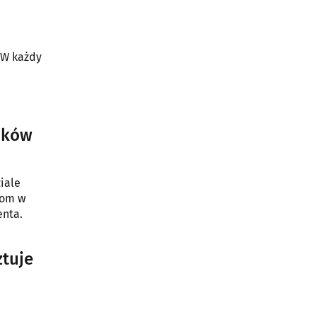
 W każdy
ików
iale
tom w
enta.
ztuje