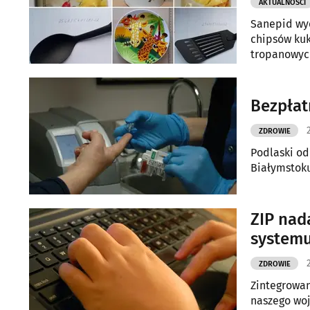
AKTUALNOŚCI
Sanepid wyc
chipsów kuk
tropanowych
Bezpłat
ZDROWIE
Podlaski od
Białymstoku
ZIP nada
system
ZDROWIE
Zintegrowan
naszego woj