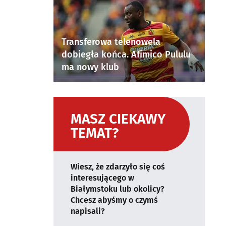
Transferowa telenowela
dobiegła końca. Afimico Pululu
ma nowy klub
MASZ CIEKAWY
TEMAT?
Wiesz, że zdarzyło się coś
interesującego w
Białymstoku lub okolicy?
Chcesz abyśmy o czymś
napisali?