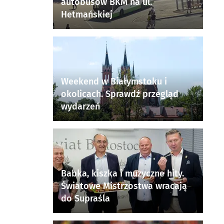
autobusów BKM na ul.
Hetmańskiej
Weekend w Białymstoku i
okolicach. Sprawdź przegląd
wydarzeń
Babka, kiszka i muzyczne hity.
Światowe Mistrzostwa wracają
do Supraśla