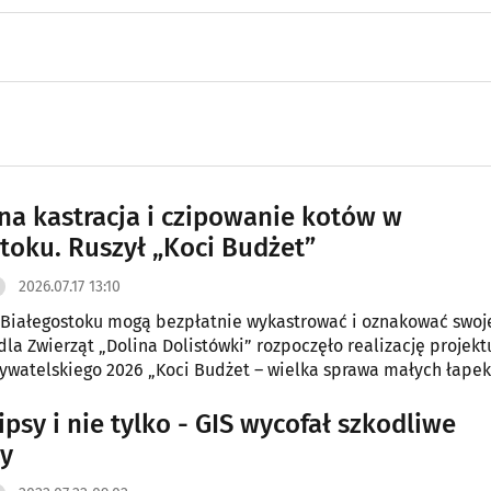
na kastracja i czipowanie kotów w
toku. Ruszył „Koci Budżet”
2026.07.17 13:10
Białegostoku mogą bezpłatnie wykastrować i oznakować swoje
dla Zwierząt „Dolina Dolistówki” rozpoczęło realizację projekt
watelskiego 2026 „Koci Budżet – wielka sprawa małych łapek
jmuje również koty wolno żyjące.
ipsy i nie tylko - GIS wycofał szkodliwe
y