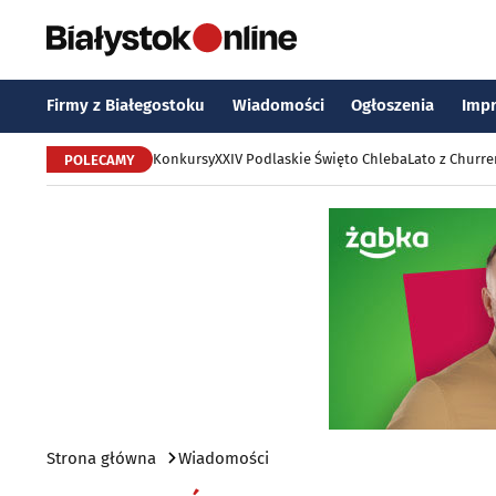
Firmy z Białegostoku
Wiadomości
Ogłoszenia
Imp
Konkursy
XXIV Podlaskie Święto Chleba
Lato z Churr
POLECAMY
Strona główna
Wiadomości