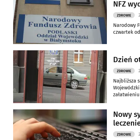
NFZ wyd
ZDROWIE
Narodowy F
czwartek od
Dzień o
ZDROWIE
Najbliższa 
Wojewódzki
załatwieniu
Nowy sy
leczeni
ZDROWIE