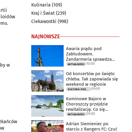
Kulinaria
(109)
rtii
Kraj i Świat
(239)
aloidów
Ciekawostki
(998)
omu.
NAJNOWSZE
Awaria prądu pod
Zabłudowem.
Żandarmeria sprawdza
10:00
udział śmigłowca
iby w
AKTUALNOŚCI
Od koncertów po święto
chleba. Tak zapowiada się
weekend w regionie
09:09
KULTURA I ROZRYWKA
Kominowe Bajoro w
Choroszczy przejdzie
rewitalizację. Co się
09:00
zmieni?
AKTUALNOŚCI
szkańców
Adrian Siemieniec po
ów
starciu z Rangers FC: Czuć