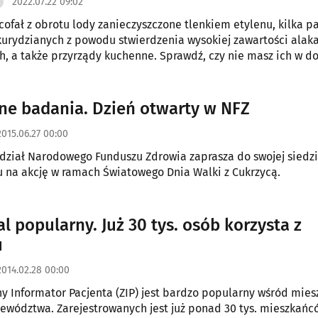
2022.07.22 09:02
ofał z obrotu lody zanieczyszczone tlenkiem etylenu, kilka pa
urydzianych z powodu stwierdzenia wysokiej zawartości alak
, a także przyrządy kuchenne. Sprawdź, czy nie masz ich w d
ne badania. Dzień otwarty w NFZ
2015.06.27 00:00
dział Narodowego Funduszu Zdrowia zaprasza do swojej siedz
 na akcję w ramach Światowego Dnia Walki z Cukrzycą.
l popularny. Już 30 tys. osób korzysta z
u
2014.02.28 00:00
y Informator Pacjenta (ZIP) jest bardzo popularny wśród mie
ewództwa. Zarejestrowanych jest już ponad 30 tys. mieszkańc