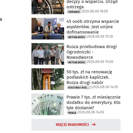
decyzji o wsparciu. Urząd
ostrzega
2026.08.06 16:00
ZDROWIE
wa
45 osób otrzyma wsparcie
asystentów. Jest unijne
dofinansowanie
2026.08.06 15:30
AKTUALNOŚCI
Rusza przebudowa drogi
Ogrodniczki -
Nowodworce
2026.08.06 15:00
AKTUALNOŚCI
50 tys. zł na renowację
podlaskich kapliczek.
Rusza drugi nabór
2026.08.06 14:30
KULTURA I ROZRYWKA
Prawie 7 tys. zł miesięcznie
dodatku do emerytury. Kto
tyle dostanie?
2026.08.06 14:00
PRACA
WIĘCEJ WIADOMOŚCI