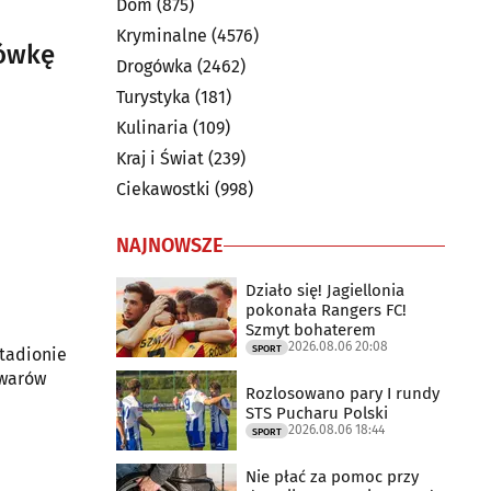
Dom
(875)
Kryminalne
(4576)
iówkę
Drogówka
(2462)
Turystyka
(181)
Kulinaria
(109)
Kraj i Świat
(239)
Ciekawostki
(998)
NAJNOWSZE
Działo się! Jagiellonia
pokonała Rangers FC!
Szmyt bohaterem
2026.08.06 20:08
SPORT
stadionie
owarów
Rozlosowano pary I rundy
STS Pucharu Polski
2026.08.06 18:44
SPORT
Nie płać za pomoc przy