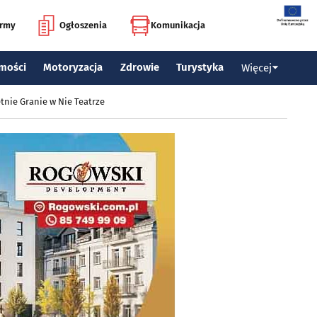
irmy
Ogłoszenia
Komunikacja
mości
Motoryzacja
Zdrowie
Turystyka
Więcej
tnie Granie w Nie Teatrze