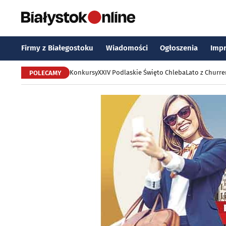
Firmy z Białegostoku
Wiadomości
Ogłoszenia
Imp
Konkursy
XXIV Podlaskie Święto Chleba
Lato z Churr
POLECAMY