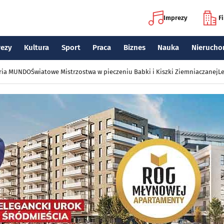
Imprezy
F
rezy
Kultura
Sport
Praca
Biznes
Nauka
Nierucho
eria MUNDO
Światowe Mistrzostwa w pieczeniu Babki i Kiszki Ziemniaczanej
Le