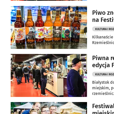
Piwo zn
na Fest
KULTURA I RO
Kilkanaście
Rzemieślnic
Piwna r
edycja 
KULTURA I RO
Białystok d
miejskim, p
rzemieślnic
Festiwa
miejski