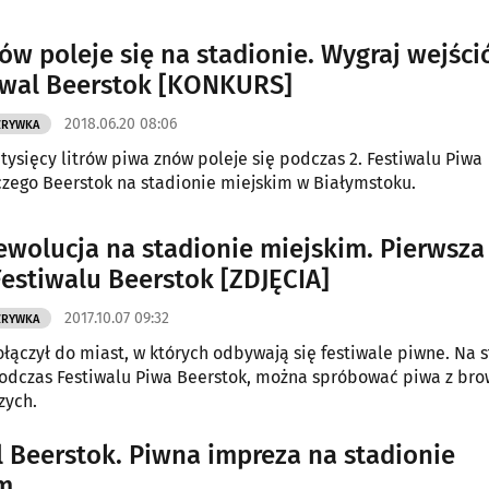
ów poleje się na stadionie. Wygraj wejśc
iwal Beerstok [KONKURS]
2018.06.20 08:06
ZRYWKA
 tysięcy litrów piwa znów poleje się podczas 2. Festiwalu Piwa
zego Beerstok na stadionie miejskim w Białymstoku.
ewolucja na stadionie miejskim. Pierwsza
Festiwalu Beerstok [ZDJĘCIA]
2017.10.07 09:32
ZRYWKA
ołączył do miast, w których odbywają się festiwale piwne. Na 
odczas Festiwalu Piwa Beerstok, można spróbować piwa z br
zych.
l Beerstok. Piwna impreza na stadionie
m