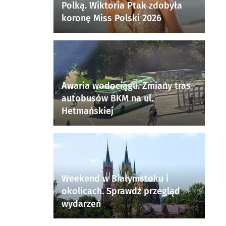
Polką. Wiktoria Ptak zdobyła
koronę Miss Polski 2026
Awaria wodociągu. Zmiany tras
autobusów BKM na ul.
Hetmańskiej
Weekend w Białymstoku i
okolicach. Sprawdź przegląd
wydarzeń