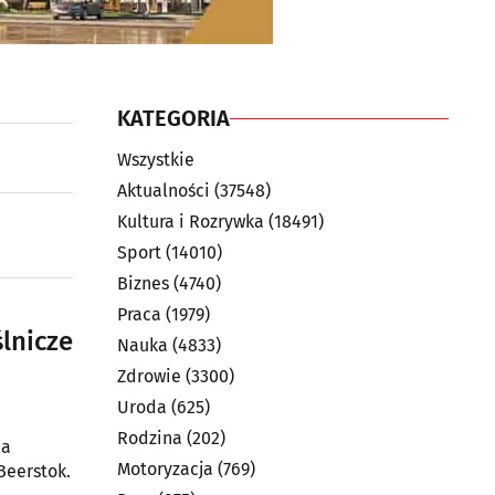
KATEGORIA
Wszystkie
Aktualności
(37548)
Kultura i Rozrywka
(18491)
Sport
(14010)
Biznes
(4740)
Praca
(1979)
ślnicze
Nauka
(4833)
Zdrowie
(3300)
Uroda
(625)
Rodzina
(202)
na
Motoryzacja
(769)
Beerstok.