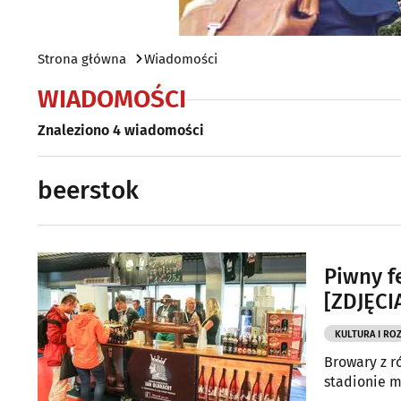
Strona główna
Wiadomości
WIADOMOŚCI
Znaleziono 4 wiadomości
beerstok
Piwny f
[ZDJĘCI
KULTURA I RO
Browary z ró
stadionie m