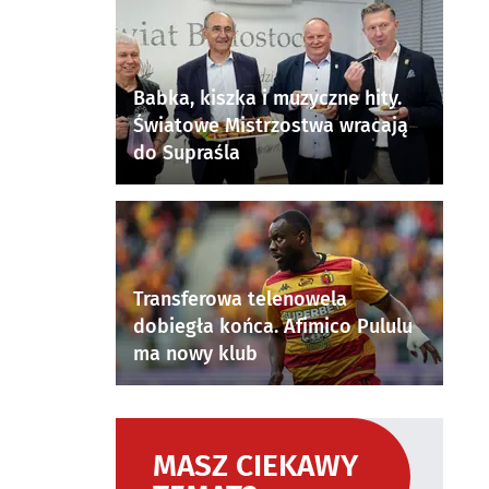
Babka, kiszka i muzyczne hity.
Światowe Mistrzostwa wracają
do Supraśla
Transferowa telenowela
dobiegła końca. Afimico Pululu
ma nowy klub
MASZ CIEKAWY