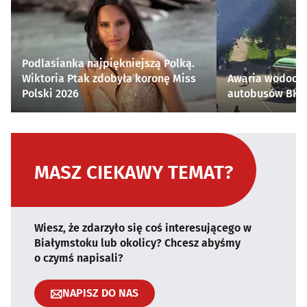
Podlasianka najpiękniejszą Polką.
Wiktoria Ptak zdobyła koronę Miss
Awaria wodocią
Polski 2026
autobusów BKM 
MASZ CIEKAWY TEMAT?
Wiesz, że zdarzyło się coś interesującego w
Białymstoku lub okolicy? Chcesz abyśmy
o czymś napisali?
NAPISZ DO NAS