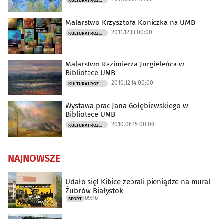
KULTURA I ROZRYWKA
Malarstwo Krzysztofa Koniczka na UMB
2011.12.13 00:00
KULTURA I ROZRYWKA
Malarstwo Kazimierza Jurgieleńca w
Bibliotece UMB
2010.12.14 00:00
KULTURA I ROZRYWKA
Wystawa prac Jana Gołębiewskiego w
Bibliotece UMB
2010.06.15 00:00
KULTURA I ROZRYWKA
NAJNOWSZE
Udało się! Kibice zebrali pieniądze na mural
Żubrów Białystok
09:16
SPORT