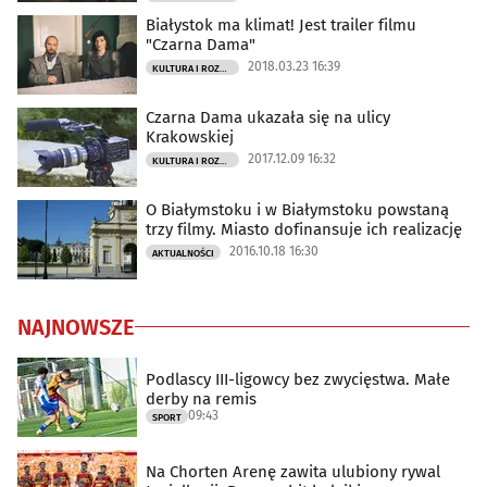
Białystok ma klimat! Jest trailer filmu
"Czarna Dama"
2018.03.23 16:39
KULTURA I ROZRYWKA
Czarna Dama ukazała się na ulicy
Krakowskiej
2017.12.09 16:32
KULTURA I ROZRYWKA
O Białymstoku i w Białymstoku powstaną
trzy filmy. Miasto dofinansuje ich realizację
2016.10.18 16:30
AKTUALNOŚCI
NAJNOWSZE
Podlascy III-ligowcy bez zwycięstwa. Małe
derby na remis
09:43
SPORT
Na Chorten Arenę zawita ulubiony rywal