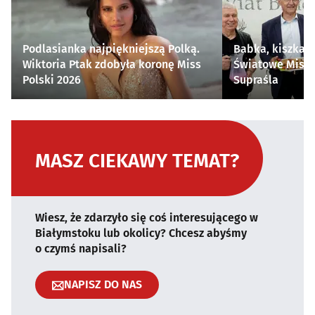
Podlasianka najpiękniejszą Polką.
Babka, kiszka i
Wiktoria Ptak zdobyła koronę Miss
Światowe Mistr
Polski 2026
Supraśla
MASZ CIEKAWY TEMAT?
Wiesz, że zdarzyło się coś interesującego w
Białymstoku lub okolicy? Chcesz abyśmy
o czymś napisali?
NAPISZ DO NAS