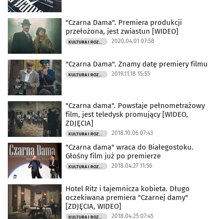
"Czarna Dama". Premiera produkcji
przełożona, jest zwiastun [WIDEO]
2020.04.01 07:58
KULTURA I ROZRYWKA
"Czarna Dama". Znamy datę premiery filmu
2019.11.18 15:55
KULTURA I ROZRYWKA
"Czarna dama". Powstaje pełnometrażowy
film, jest teledysk promujący [WIDEO,
ZDJĘCIA]
2018.10.06 07:43
KULTURA I ROZRYWKA
"Czarna dama" wraca do Białegostoku.
Głośny film już po premierze
2018.04.27 11:56
KULTURA I ROZRYWKA
Hotel Ritz i tajemnicza kobieta. Długo
oczekiwana premiera "Czarnej damy"
[ZDJĘCIA, WIDEO]
2018.04.25 07:45
KULTURA I ROZRYWKA