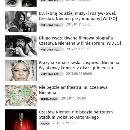
KULTURA I ROZRYWKA
Był ikoną polskiej muzyki rozrywkowej.
Czesław Niemen przypomniany [WIDEO]
2015.01.31 00:00
KULTURA I ROZRYWKA
Długo wyczekiwana filmowa biografia
Czesława Niemena w kinie Forum [WIDEO]
2014.12.09 00:00
KULTURA I ROZRYWKA
Grażyna Łobaszewska zaśpiewa Niemena.
Wyjątkowy koncert z okazji jubileuszu
2013.06.26 00:00
KULTURA I ROZRYWKA
Nie będzie amfiteatru im. Czesława
Niemena
2013.01.16 00:00
AKTUALNOŚCI
Czesław Niemen nie będzie patronem
Studium Wokalno-Aktorskiego
2012.02.29 00:00
NAUKA