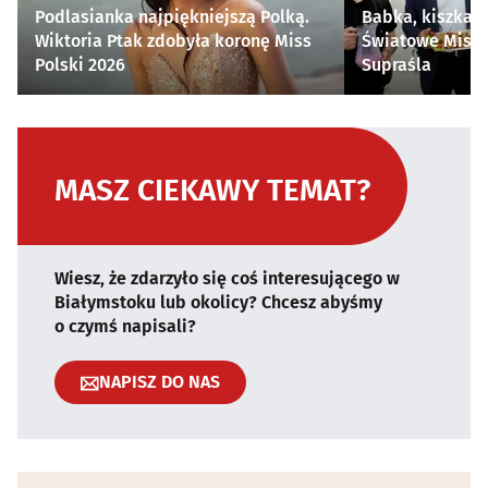
Podlasianka najpiękniejszą Polką.
Babka, kiszka i
Wiktoria Ptak zdobyła koronę Miss
Światowe Mistr
Polski 2026
Supraśla
MASZ CIEKAWY TEMAT?
Wiesz, że zdarzyło się coś interesującego w
Białymstoku lub okolicy? Chcesz abyśmy
o czymś napisali?
NAPISZ DO NAS