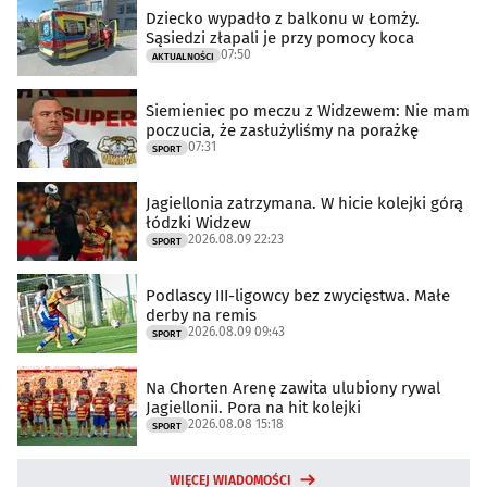
Dziecko wypadło z balkonu w Łomży.
Sąsiedzi złapali je przy pomocy koca
07:50
AKTUALNOŚCI
Siemieniec po meczu z Widzewem: Nie mam
poczucia, że zasłużyliśmy na porażkę
07:31
SPORT
Jagiellonia zatrzymana. W hicie kolejki górą
łódzki Widzew
2026.08.09 22:23
SPORT
Podlascy III-ligowcy bez zwycięstwa. Małe
derby na remis
2026.08.09 09:43
SPORT
Na Chorten Arenę zawita ulubiony rywal
Jagiellonii. Pora na hit kolejki
2026.08.08 15:18
SPORT
WIĘCEJ WIADOMOŚCI