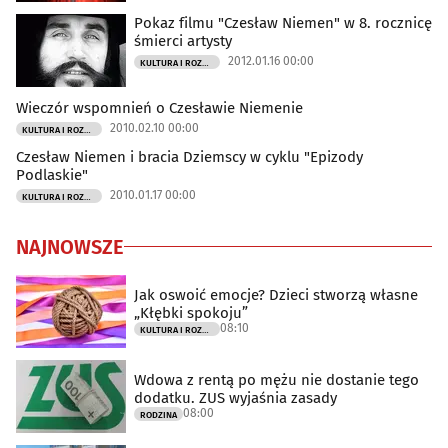
Pokaz filmu "Czesław Niemen" w 8. rocznicę
śmierci artysty
2012.01.16 00:00
KULTURA I ROZRYWKA
Wieczór wspomnień o Czesławie Niemenie
2010.02.10 00:00
KULTURA I ROZRYWKA
Czesław Niemen i bracia Dziemscy w cyklu "Epizody
Podlaskie"
2010.01.17 00:00
KULTURA I ROZRYWKA
NAJNOWSZE
Jak oswoić emocje? Dzieci stworzą własne
„Kłębki spokoju”
08:10
KULTURA I ROZRYWKA
Wdowa z rentą po mężu nie dostanie tego
dodatku. ZUS wyjaśnia zasady
08:00
RODZINA