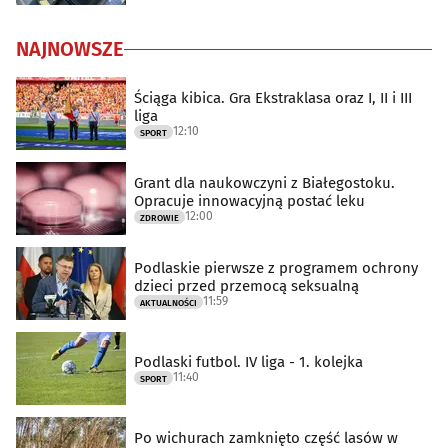
NAJNOWSZE
Ściąga kibica. Gra Ekstraklasa oraz I, II i III
liga
12:10
SPORT
Grant dla naukowczyni z Białegostoku.
Opracuje innowacyjną postać leku
12:00
ZDROWIE
Podlaskie pierwsze z programem ochrony
dzieci przed przemocą seksualną
11:59
AKTUALNOŚCI
Podlaski futbol. IV liga - 1. kolejka
11:40
SPORT
Po wichurach zamknięto część lasów w