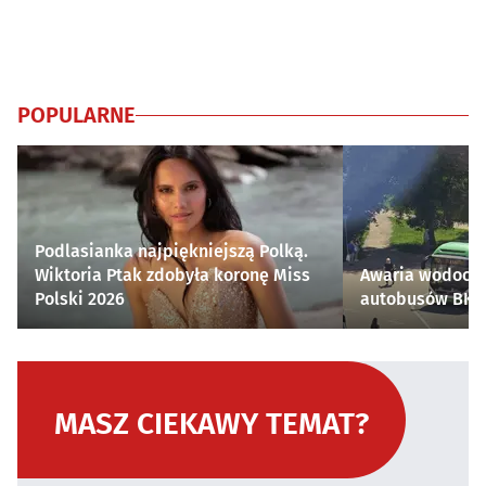
POPULARNE
Podlasianka najpiękniejszą Polką.
Wiktoria Ptak zdobyła koronę Miss
Awaria wodocią
Polski 2026
autobusów BKM 
MASZ CIEKAWY TEMAT?