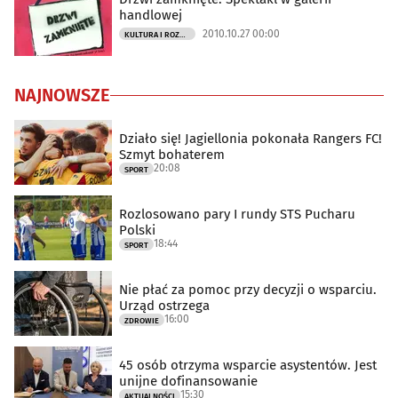
handlowej
2010.10.27 00:00
KULTURA I ROZRYWKA
NAJNOWSZE
Działo się! Jagiellonia pokonała Rangers FC!
Szmyt bohaterem
20:08
SPORT
Rozlosowano pary I rundy STS Pucharu
Polski
18:44
SPORT
Nie płać za pomoc przy decyzji o wsparciu.
Urząd ostrzega
16:00
ZDROWIE
45 osób otrzyma wsparcie asystentów. Jest
unijne dofinansowanie
15:30
AKTUALNOŚCI