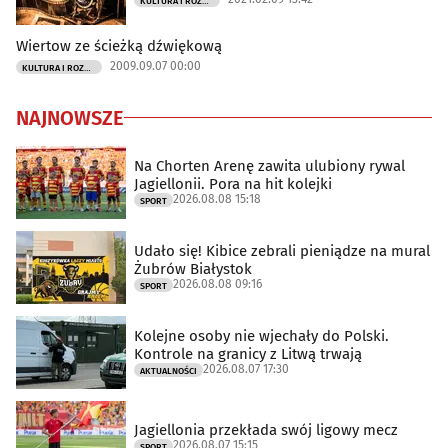
KULTURA I ROZRYWKA
Wiertow ze ścieżką dźwiękową
2009.09.07 00:00
KULTURA I ROZRYWKA
NAJNOWSZE
Na Chorten Arenę zawita ulubiony rywal
Jagiellonii. Pora na hit kolejki
2026.08.08 15:18
SPORT
Udało się! Kibice zebrali pieniądze na mural
Żubrów Białystok
2026.08.08 09:16
SPORT
Kolejne osoby nie wjechały do Polski.
Kontrole na granicy z Litwą trwają
2026.08.07 17:30
AKTUALNOŚCI
Jagiellonia przekłada swój ligowy mecz
2026.08.07 15:15
SPORT