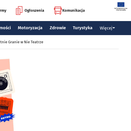
irmy
Ogłoszenia
Komunikacja
mości
Motoryzacja
Zdrowie
Turystyka
Więcej
tnie Granie w Nie Teatrze