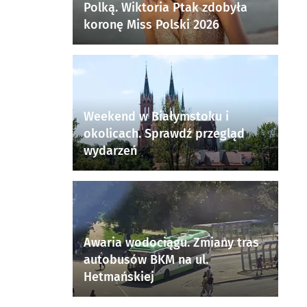
Polką. Wiktoria Ptak zdobyła
koronę Miss Polski 2026
Weekend w Białymstoku i
okolicach. Sprawdź przegląd
wydarzeń
Awaria wodociągu. Zmiany tras
autobusów BKM na ul.
Hetmańskiej