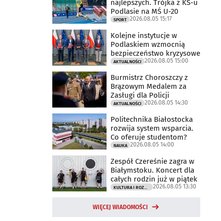
najlepszych. Trójka z KS-u
Podlasie na MŚ U-20
2026.08.05 15:17
SPORT
Kolejne instytucje w
Podlaskiem wzmocnią
bezpieczeństwo kryzysowe
2026.08.05 15:00
AKTUALNOŚCI
Burmistrz Choroszczy z
Brązowym Medalem za
Zasługi dla Policji
2026.08.05 14:30
AKTUALNOŚCI
Politechnika Białostocka
rozwija system wsparcia.
Co oferuje studentom?
2026.08.05 14:00
NAUKA
Zespół Czereśnie zagra w
Białymstoku. Koncert dla
całych rodzin już w piątek
2026.08.05 13:30
KULTURA I ROZRYWKA
WIĘCEJ WIADOMOŚCI