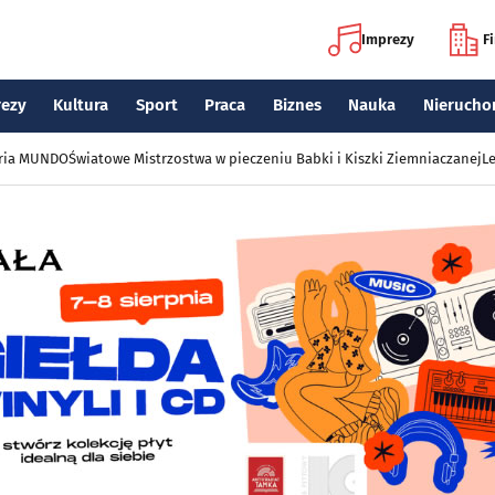
Imprezy
F
rezy
Kultura
Sport
Praca
Biznes
Nauka
Nierucho
eria MUNDO
Światowe Mistrzostwa w pieczeniu Babki i Kiszki Ziemniaczanej
Le