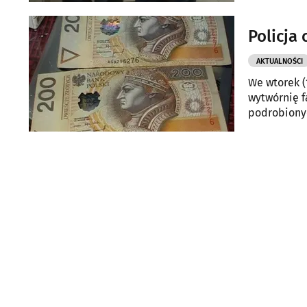
Policja
AKTUALNOŚCI
We wtorek (
wytwórnię f
podrobionyc