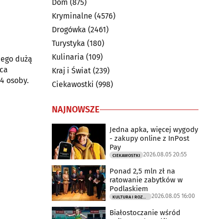
Dom
(875)
Kryminalne
(4576)
Drogówka
(2461)
Turystyka
(180)
Kulinaria
(109)
iego dużą
ąca
Kraj i Świat
(239)
4 osoby.
Ciekawostki
(998)
NAJNOWSZE
Jedna apka, więcej wygody
- zakupy online z InPost
Pay
2026.08.05 20:55
CIEKAWOSTKI
Ponad 2,5 mln zł na
ratowanie zabytków w
Podlaskiem
2026.08.05 16:00
KULTURA I ROZRYWKA
Białostoczanie wśród