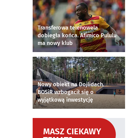
Transferowa telenowela
dobiegła końca. Afimico Pululu
ma nowy klub
Nowy obiekt na Dojlidach.
BOSiR wzbogacił się o
wyjątkową inwestycję
MASZ CIEKAWY