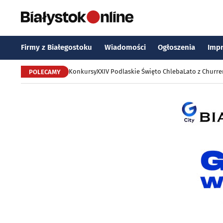
Firmy z Białegostoku
Wiadomości
Ogłoszenia
Imp
Konkursy
XXIV Podlaskie Święto Chleba
Lato z Churr
POLECAMY