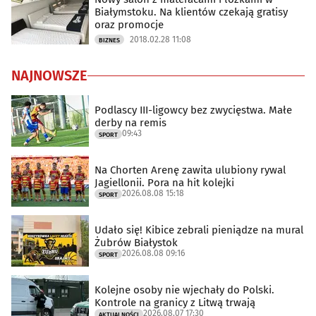
Białymstoku. Na klientów czekają gratisy
oraz promocje
2018.02.28 11:08
BIZNES
NAJNOWSZE
Podlascy III-ligowcy bez zwycięstwa. Małe
derby na remis
09:43
SPORT
Na Chorten Arenę zawita ulubiony rywal
Jagiellonii. Pora na hit kolejki
2026.08.08 15:18
SPORT
Udało się! Kibice zebrali pieniądze na mural
Żubrów Białystok
2026.08.08 09:16
SPORT
Kolejne osoby nie wjechały do Polski.
Kontrole na granicy z Litwą trwają
2026.08.07 17:30
AKTUALNOŚCI