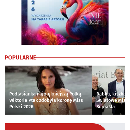
POPULARNE
Podlasianka najpiękniejszą Polką.
Babka, kiszka i
Wiktoria Ptak zdobyła koronę Miss
Światowe Mistr
Polski 2026
Supraśla