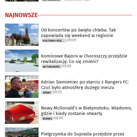
NAJNOWSZE
Od koncertów po święto chleba. Tak
zapowiada się weekend w regionie
09:09
KULTURA I ROZRYWKA
Kominowe Bajoro w Choroszczy przejdzie
rewitalizację. Co się zmieni?
09:00
AKTUALNOŚCI
Adrian Siemieniec po starciu z Rangers FC:
Czuć było atmosferę dużego meczu
08:55
SPORT
Nowy McDonald’s w Białymstoku. Wiadomo,
gdzie i kiedy zostanie otwarty
08:00
BIZNES
Pielgrzymka do Supraśla przejdzie przez