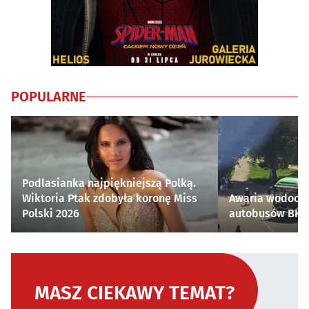
POPULARNE
Podlasianka najpiękniejszą Polką.
Wiktoria Ptak zdobyła koronę Miss
Awaria wodocią
Polski 2026
autobusów BKM 
MASZ CIEKAWY TEMAT?