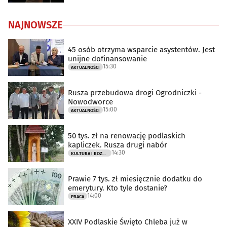
NAJNOWSZE
45 osób otrzyma wsparcie asystentów. Jest
unijne dofinansowanie
15:30
AKTUALNOŚCI
Rusza przebudowa drogi Ogrodniczki -
Nowodworce
15:00
AKTUALNOŚCI
50 tys. zł na renowację podlaskich
kapliczek. Rusza drugi nabór
14:30
KULTURA I ROZRYWKA
Prawie 7 tys. zł miesięcznie dodatku do
emerytury. Kto tyle dostanie?
14:00
PRACA
XXIV Podlaskie Święto Chleba już w