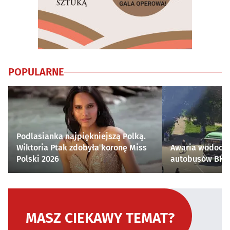
POPULARNE
Podlasianka najpiękniejszą Polką.
Wiktoria Ptak zdobyła koronę Miss
Awaria wodocią
Polski 2026
autobusów BKM 
MASZ CIEKAWY TEMAT?