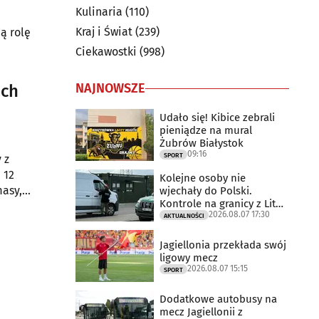
Kulinaria
(110)
Kraj i Świat
(239)
ą rolę
Ciekawostki
(998)
NAJNOWSZE
ach
Udało się! Kibice zebrali
pieniądze na mural
Żubrów Białystok
09:16
SPORT
 z
 12
Kolejne osoby nie
masy,
wjechały do Polski.
Kontrole na granicy z Litwą
2026.08.07 17:30
trwają
AKTUALNOŚCI
Jagiellonia przekłada swój
ligowy mecz
2026.08.07 15:15
SPORT
Dodatkowe autobusy na
mecz Jagiellonii z