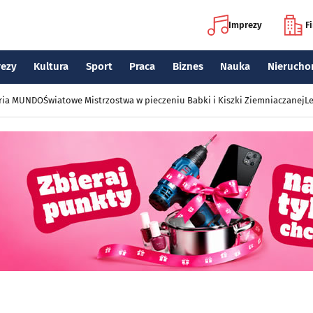
Imprezy
F
rezy
Kultura
Sport
Praca
Biznes
Nauka
Nierucho
eria MUNDO
Światowe Mistrzostwa w pieczeniu Babki i Kiszki Ziemniaczanej
Le