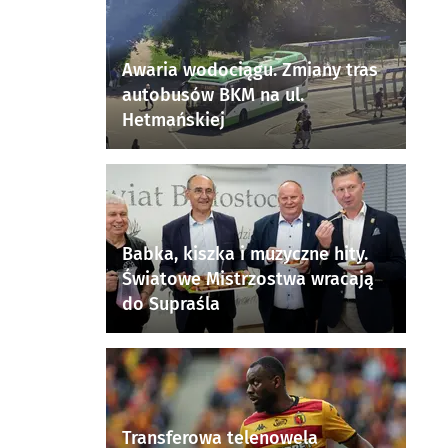
Awaria wodociągu. Zmiany tras
autobusów BKM na ul.
Hetmańskiej
Babka, kiszka i muzyczne hity.
Światowe Mistrzostwa wracają
do Supraśla
Transferowa telenowela