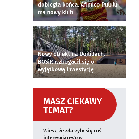
dobiegła końca. Afimico Pululu
ma nowy klub
Nowy obiekt na Dojlidach.
BOSiR wzbogacił się o
wyjątkową inwestycję
MASZ CIEKAWY
TEMAT?
Wiesz, że zdarzyło się coś
interesującego w