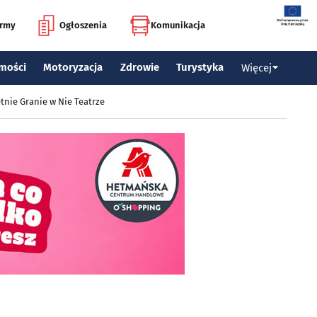
irmy
Ogłoszenia
Komunikacja
mości
Motoryzacja
Zdrowie
Turystyka
Więcej
tnie Granie w Nie Teatrze