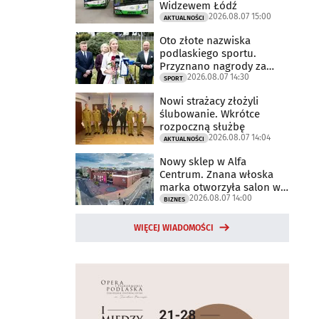
Widzewem Łódź
2026.08.07 15:00
AKTUALNOŚCI
Oto złote nazwiska
podlaskiego sportu.
Przyznano nagrody za
2026.08.07 14:30
2025 rok
SPORT
Nowi strażacy złożyli
ślubowanie. Wkrótce
rozpoczną służbę
2026.08.07 14:04
AKTUALNOŚCI
Nowy sklep w Alfa
Centrum. Znana włoska
marka otworzyła salon w
2026.08.07 14:00
Białymstoku
BIZNES
WIĘCEJ WIADOMOŚCI