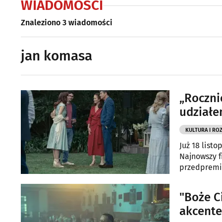
WIADOMOŚCI
Znaleziono 3 wiadomości
jan komasa
„Roczni
udziałe
KULTURA I RO
Już 18 list
Najnowszy 
przedpremi
"Boże C
akcent