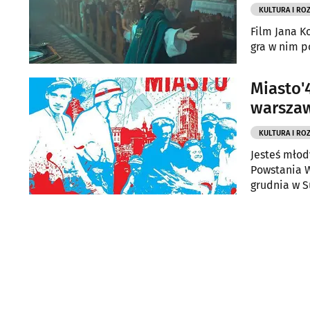
KULTURA I RO
Film Jana K
gra w nim p
Miasto'
warsza
KULTURA I RO
Jesteś młod
Powstania W
grudnia w S
reżysera sł