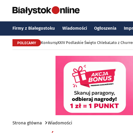
Firmy z Białegostoku
Wiadomości
Ogłoszenia
Imp
Konkursy
XXIV Podlaskie Święto Chleba
Lato z Churr
POLECAMY
Strona główna
Wiadomości