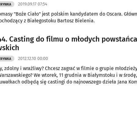
2019.09.17 07:54
ZRYWKA
omasy "Boże Ciało" jest polskim kandydatem do Oscara. Główn
ochodzący z Białegostoku Bartosz Bielenia.
44. Casting do filmu o młodych powstańc
wskich
2012.12.10 00:00
ZRYWKA
y, zdolny i wrażliwy? Chcesz zagrać w filmie o grupie młodzieży
arszawskiego? We wtorek, 11 grudnia w Białymstoku i w środę,
uwałkach odbędą się castingi do najnowszego dzieła Jana Ko
ynnej "Sali samobójców".