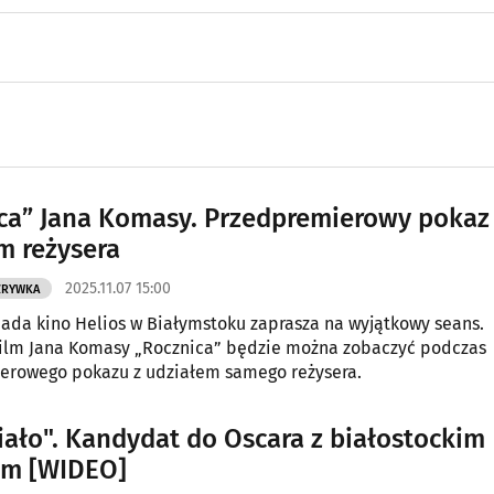
ca” Jana Komasy. Przedpremierowy pokaz
m reżysera
2025.11.07 15:00
ZRYWKA
opada kino Helios w Białymstoku zaprasza na wyjątkowy seans.
film Jana Komasy „Rocznica” będzie można zobaczyć podczas
erowego pokazu z udziałem samego reżysera.
iało". Kandydat do Oscara z białostockim
em [WIDEO]