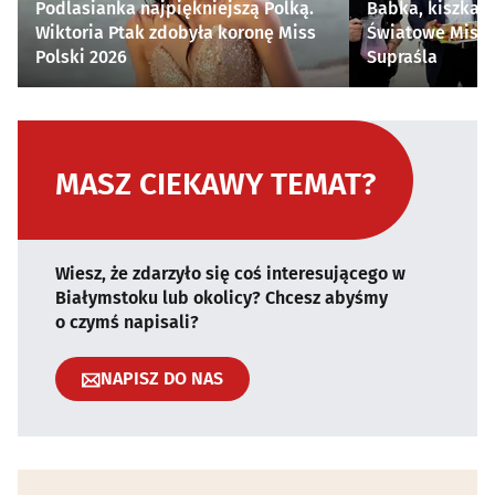
Podlasianka najpiękniejszą Polką.
Babka, kiszka i
Wiktoria Ptak zdobyła koronę Miss
Światowe Mistr
Polski 2026
Supraśla
MASZ CIEKAWY TEMAT?
Wiesz, że zdarzyło się coś interesującego w
Białymstoku lub okolicy? Chcesz abyśmy
o czymś napisali?
NAPISZ DO NAS