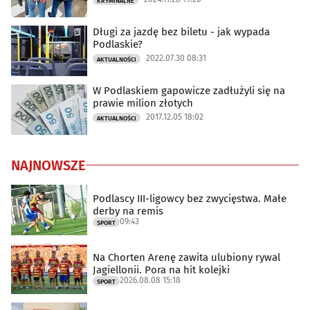
KRYMINALNE
Długi za jazdę bez biletu - jak wypada
Podlaskie?
2022.07.30 08:31
AKTUALNOŚCI
W Podlaskiem gapowicze zadłużyli się na
prawie milion złotych
2017.12.05 18:02
AKTUALNOŚCI
NAJNOWSZE
Podlascy III-ligowcy bez zwycięstwa. Małe
derby na remis
09:43
SPORT
Na Chorten Arenę zawita ulubiony rywal
Jagiellonii. Pora na hit kolejki
2026.08.08 15:18
SPORT