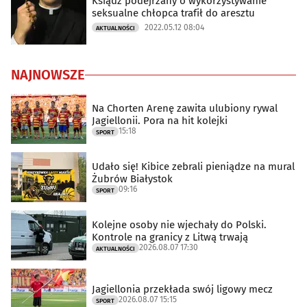
Ksiądz podejrzany o wykorzystywanie
seksualne chłopca trafił do aresztu
2022.05.12 08:04
AKTUALNOŚCI
NAJNOWSZE
Na Chorten Arenę zawita ulubiony rywal
Jagiellonii. Pora na hit kolejki
15:18
SPORT
Udało się! Kibice zebrali pieniądze na mural
Żubrów Białystok
09:16
SPORT
Kolejne osoby nie wjechały do Polski.
Kontrole na granicy z Litwą trwają
2026.08.07 17:30
AKTUALNOŚCI
Jagiellonia przekłada swój ligowy mecz
2026.08.07 15:15
SPORT