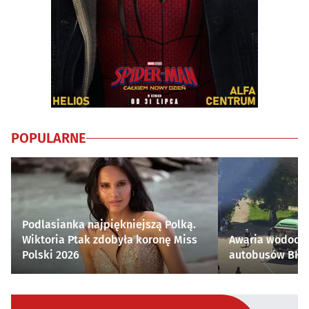
POPULARNE
Podlasianka najpiękniejszą Polką.
Wiktoria Ptak zdobyła koronę Miss
Awaria wodocią
Polski 2026
autobusów BKM 