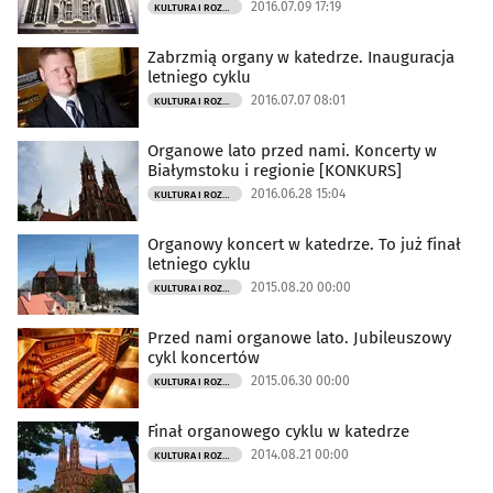
2016.07.09 17:19
KULTURA I ROZRYWKA
Zabrzmią organy w katedrze. Inauguracja
letniego cyklu
2016.07.07 08:01
KULTURA I ROZRYWKA
Organowe lato przed nami. Koncerty w
Białymstoku i regionie [KONKURS]
2016.06.28 15:04
KULTURA I ROZRYWKA
Organowy koncert w katedrze. To już finał
letniego cyklu
2015.08.20 00:00
KULTURA I ROZRYWKA
Przed nami organowe lato. Jubileuszowy
cykl koncertów
2015.06.30 00:00
KULTURA I ROZRYWKA
Finał organowego cyklu w katedrze
2014.08.21 00:00
KULTURA I ROZRYWKA