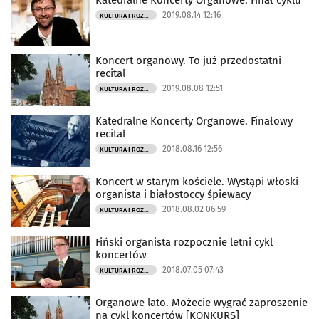
Katedralne Koncerty Organowe. Finał cyklu
2019.08.14 12:16
KULTURA I ROZRYWKA
Koncert organowy. To już przedostatni
recital
2019.08.08 12:51
KULTURA I ROZRYWKA
Katedralne Koncerty Organowe. Finałowy
recital
2018.08.16 12:56
KULTURA I ROZRYWKA
Koncert w starym kościele. Wystąpi włoski
organista i białostoccy śpiewacy
2018.08.02 06:59
KULTURA I ROZRYWKA
Fiński organista rozpocznie letni cykl
koncertów
2018.07.05 07:43
KULTURA I ROZRYWKA
Organowe lato. Możecie wygrać zaproszenie
na cykl koncertów [KONKURS]