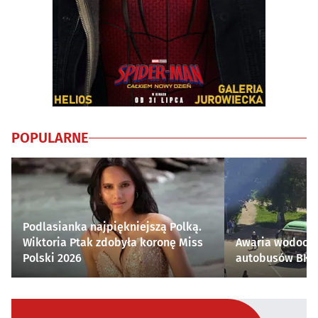
POPULARNE
Podlasianka najpiękniejszą Polką.
Wiktoria Ptak zdobyła koronę Miss
Awaria wodocią
Polski 2026
autobusów BKM 