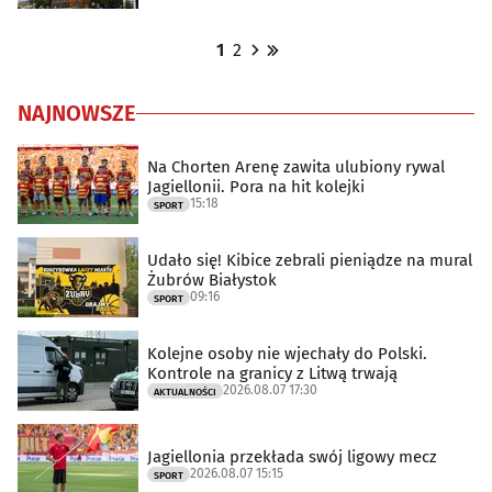
1
2
NAJNOWSZE
Na Chorten Arenę zawita ulubiony rywal
Jagiellonii. Pora na hit kolejki
15:18
SPORT
Udało się! Kibice zebrali pieniądze na mural
Żubrów Białystok
09:16
SPORT
Kolejne osoby nie wjechały do Polski.
Kontrole na granicy z Litwą trwają
2026.08.07 17:30
AKTUALNOŚCI
Jagiellonia przekłada swój ligowy mecz
2026.08.07 15:15
SPORT