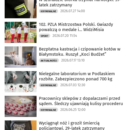
latek zatrzymany
2026.07.27 14:00
KRYMINALNE
102. PZLA Mistrzostwa Polski. Gwiazdy
powalczą o medale i… WidziMisia
2026.07.20 11:54
SPORT
Bezpłatna kastracja i czipowanie kotów w
Białymstoku. Ruszył „Koci Budżet”
2026.07.17 13:10
AKTUALNOŚCI
Nielegalne laboratorium w Podlaskiem
rozbite. Zabezpieczono ponad 700 kg
2026.07.03 12:30
KRYMINALNE
Pracownicy sklepów z dopalaczami przed
sądem. Śledczy ujawniają kulisy procederu
2026.06.25 12:00
KRYMINALNE
Wyciągnął nóż i groził śmiercią
policjantowi. 29-latek zatrzymany