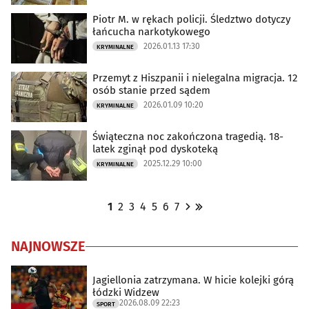
Piotr M. w rękach policji. Śledztwo dotyczy
łańcucha narkotykowego
2026.01.13 17:30
KRYMINALNE
Przemyt z Hiszpanii i nielegalna migracja. 12
osób stanie przed sądem
2026.01.09 10:20
KRYMINALNE
Świąteczna noc zakończona tragedią. 18-
latek zginął pod dyskoteką
2025.12.29 10:00
KRYMINALNE
1
2
3
4
5
6
7
NAJNOWSZE
Jagiellonia zatrzymana. W hicie kolejki górą
łódzki Widzew
2026.08.09 22:23
SPORT