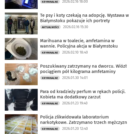
2026.02.16 18:00
KRYMINALNE
Te psy i koty czekają na adopcję. Wystawa w
Białymstoku pokazuje ich portrety
2026.02.16 15:30
AKTUALNOŚCI
Marihuana w toalecie, amfetamina w
wannie. Policyjna akcja w Białymstoku
2026.02.10 18:40
KRYMINALNE
Poszukiwany zatrzymany na dworcu. Wiózł
pociągiem pół kilograma amfetaminy
2026.01.30 14:01
KRYMINALNE
Para od kradzieży perfum w rękach policji.
Kobieta ma dodatkowy zarzut
2026.01.23 19:40
KRYMINALNE
Policja zlikwidowała laboratorium
narkotykowe. Zatrzymano trzech mężczyzn
2026.01.20 12:40
KRYMINALNE