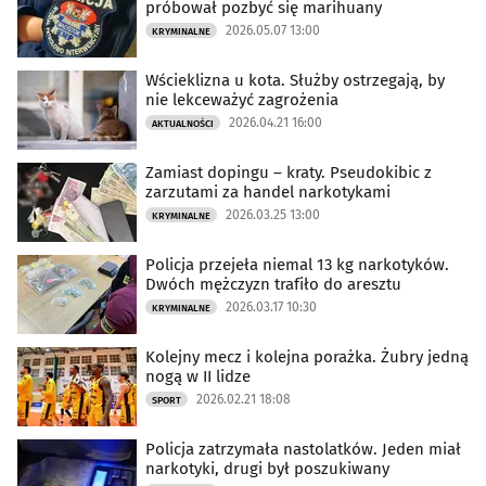
próbował pozbyć się marihuany
2026.05.07 13:00
KRYMINALNE
Wścieklizna u kota. Służby ostrzegają, by
nie lekceważyć zagrożenia
2026.04.21 16:00
AKTUALNOŚCI
Zamiast dopingu – kraty. Pseudokibic z
zarzutami za handel narkotykami
2026.03.25 13:00
KRYMINALNE
Policja przejeła niemal 13 kg narkotyków.
Dwóch mężczyzn trafiło do aresztu
2026.03.17 10:30
KRYMINALNE
Kolejny mecz i kolejna porażka. Żubry jedną
nogą w II lidze
2026.02.21 18:08
SPORT
Policja zatrzymała nastolatków. Jeden miał
narkotyki, drugi był poszukiwany