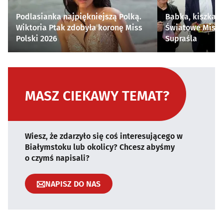
Podlasianka najpiękniejszą Polką.
Babka, kiszka i
Wiktoria Ptak zdobyła koronę Miss
Światowe Mistr
Polski 2026
Supraśla
MASZ CIEKAWY TEMAT?
Wiesz, że zdarzyło się coś interesującego w
Białymstoku lub okolicy? Chcesz abyśmy
o czymś napisali?
NAPISZ DO NAS