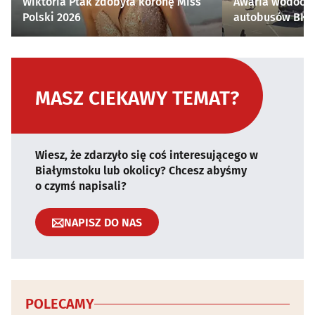
Wiktoria Ptak zdobyła koronę Miss
Awaria wodocią
Polski 2026
autobusów BKM 
MASZ CIEKAWY TEMAT?
Wiesz, że zdarzyło się coś interesującego w
Białymstoku lub okolicy? Chcesz abyśmy
o czymś napisali?
NAPISZ DO NAS
POLECAMY