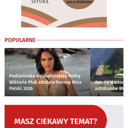
POPULARNE
Podlasianka najpiękniejszą Polką.
Wiktoria Ptak zdobyła koronę Miss
Awaria wodocią
Polski 2026
autobusów BKM 
MASZ CIEKAWY TEMAT?