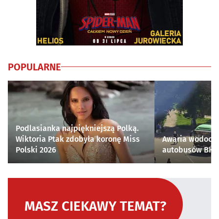
POPULARNE
Podlasianka najpiękniejszą Polką.
Wiktoria Ptak zdobyła koronę Miss
Awaria wodocią
Polski 2026
autobusów BKM 
MASZ CIEKAWY TEMAT?