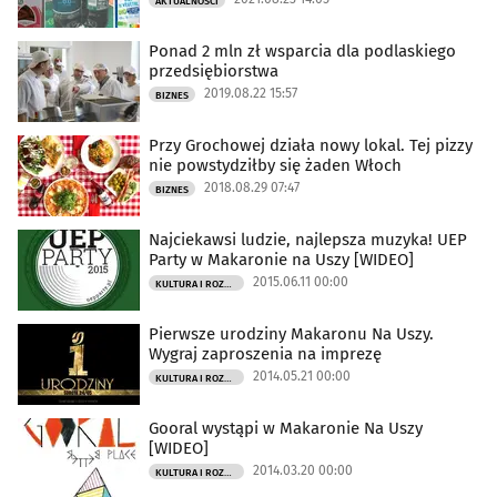
AKTUALNOŚCI
Ponad 2 mln zł wsparcia dla podlaskiego
przedsiębiorstwa
2019.08.22 15:57
BIZNES
Przy Grochowej działa nowy lokal. Tej pizzy
nie powstydziłby się żaden Włoch
2018.08.29 07:47
BIZNES
Najciekawsi ludzie, najlepsza muzyka! UEP
Party w Makaronie na Uszy [WIDEO]
2015.06.11 00:00
KULTURA I ROZRYWKA
Pierwsze urodziny Makaronu Na Uszy.
Wygraj zaproszenia na imprezę
2014.05.21 00:00
KULTURA I ROZRYWKA
Gooral wystąpi w Makaronie Na Uszy
[WIDEO]
2014.03.20 00:00
KULTURA I ROZRYWKA