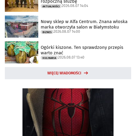
rozpoczną służbę
2026.08.07 14:04
AKTUALNOŚCI
Nowy sklep w Alfa Centrum. Znana włoska
marka otworzyła salon w Białymstoku
2026.08.07 14:00
BIZNES
Ogórki kiszone. Ten sprawdzony przepis
warto znać
2026.08.07 13:40
KULINARIA
WIĘCEJ WIADOMOŚCI