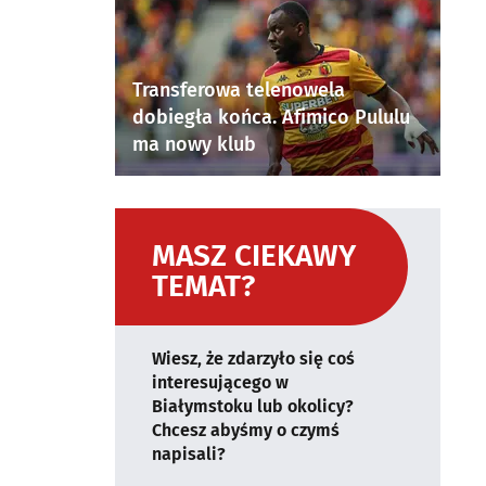
Transferowa telenowela
dobiegła końca. Afimico Pululu
ma nowy klub
MASZ CIEKAWY
TEMAT?
Wiesz, że zdarzyło się coś
interesującego w
Białymstoku lub okolicy?
Chcesz abyśmy o czymś
napisali?