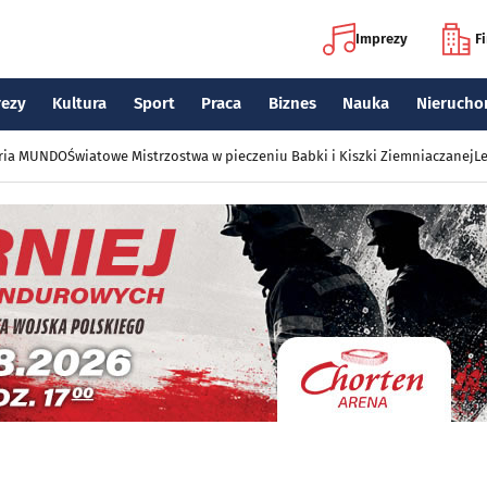
Imprezy
F
rezy
Kultura
Sport
Praca
Biznes
Nauka
Nierucho
eria MUNDO
Światowe Mistrzostwa w pieczeniu Babki i Kiszki Ziemniaczanej
Le