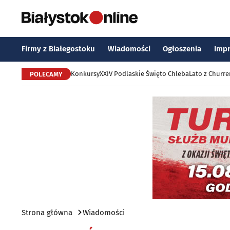
Firmy z Białegostoku
Wiadomości
Ogłoszenia
Imp
Konkursy
XXIV Podlaskie Święto Chleba
Lato z Churr
POLECAMY
Strona główna
Wiadomości