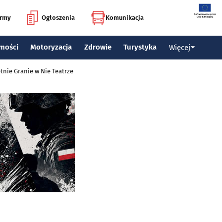
irmy
Ogłoszenia
Komunikacja
mości
Motoryzacja
Zdrowie
Turystyka
Więcej
tnie Granie w Nie Teatrze