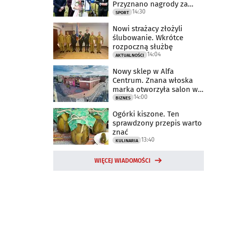
Przyznano nagrody za
14:30
2025 rok
SPORT
Nowi strażacy złożyli
ślubowanie. Wkrótce
rozpoczną służbę
14:04
AKTUALNOŚCI
Nowy sklep w Alfa
Centrum. Znana włoska
marka otworzyła salon w
14:00
Białymstoku
BIZNES
Ogórki kiszone. Ten
sprawdzony przepis warto
znać
13:40
KULINARIA
WIĘCEJ WIADOMOŚCI