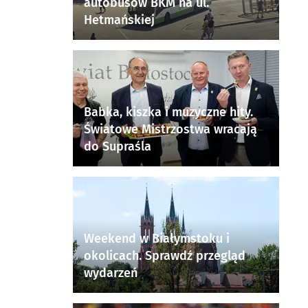
autobusów BKM na ul.
Hetmańskiej
Babka, kiszka i muzyczne hity.
Światowe Mistrzostwa wracają
do Supraśla
Weekend w Białymstoku i
okolicach. Sprawdź przegląd
wydarzeń