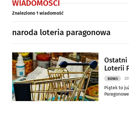
WIADOMOŚCI
Znaleziono 1 wiadomość
naroda loteria paragonowa
Ostatni
Loterii
20
BIZNES
Piątek to j
Paragonowej