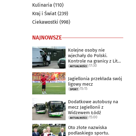
Kulinaria
(110)
Kraj i Świat
(239)
Ciekawostki
(998)
NAJNOWSZE
Kolejne osoby nie
wjechały do Polski.
Kontrole na granicy z Litwą
17:30
trwają
AKTUALNOŚCI
Jagiellonia przekłada swój
ligowy mecz
15:15
SPORT
Dodatkowe autobusy na
mecz Jagiellonii z
Widzewem Łódź
15:00
AKTUALNOŚCI
Oto złote nazwiska
podlaskiego sportu.