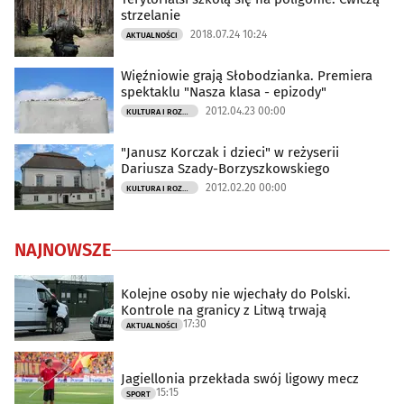
strzelanie
2018.07.24 10:24
AKTUALNOŚCI
Więźniowie grają Słobodzianka. Premiera
spektaklu "Nasza klasa - epizody"
2012.04.23 00:00
KULTURA I ROZRYWKA
"Janusz Korczak i dzieci" w reżyserii
Dariusza Szady-Borzyszkowskiego
2012.02.20 00:00
KULTURA I ROZRYWKA
NAJNOWSZE
Kolejne osoby nie wjechały do Polski.
Kontrole na granicy z Litwą trwają
17:30
AKTUALNOŚCI
Jagiellonia przekłada swój ligowy mecz
15:15
SPORT