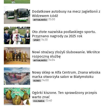
Dodatkowe autobusy na mecz Jagiellonii z
Widzewem Łódź
15:00
AKTUALNOŚCI
Oto złote nazwiska podlaskiego sportu.
Przyznano nagrody za 2025 rok
14:30
SPORT
Nowi strażacy złożyli ślubowanie. Wkrótce
rozpoczną służbę
14:04
AKTUALNOŚCI
Nowy sklep w Alfa Centrum. Znana włoska
marka otworzyła salon w Białymstoku
14:00
BIZNES
Ogórki kiszone. Ten sprawdzony przepis
warto znać
13:40
KULINARIA