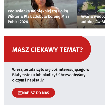
Podlasianka najpiękniejszą Polką.
Wiktoria Ptak zdobyła koronę Miss
Awaria wodocią
Polski 2026
autobusów BKM 
MASZ CIEKAWY TEMAT?
Wiesz, że zdarzyło się coś interesującego w
Białymstoku lub okolicy? Chcesz abyśmy
o czymś napisali?
NAPISZ DO NAS