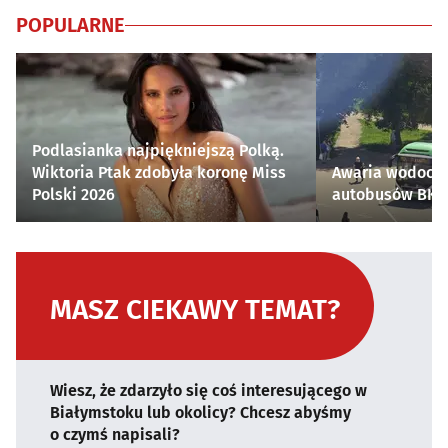
POPULARNE
Podlasianka najpiękniejszą Polką.
Wiktoria Ptak zdobyła koronę Miss
Awaria wodocią
Polski 2026
autobusów BKM 
MASZ CIEKAWY TEMAT?
Wiesz, że zdarzyło się coś interesującego w
Białymstoku lub okolicy? Chcesz abyśmy
o czymś napisali?