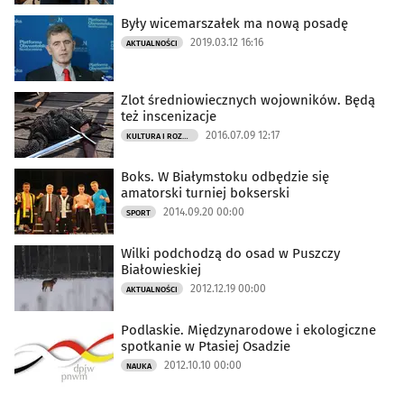
Były wicemarszałek ma nową posadę
2019.03.12 16:16
AKTUALNOŚCI
Zlot średniowiecznych wojowników. Będą
też inscenizacje
2016.07.09 12:17
KULTURA I ROZRYWKA
Boks. W Białymstoku odbędzie się
amatorski turniej bokserski
2014.09.20 00:00
SPORT
Wilki podchodzą do osad w Puszczy
Białowieskiej
2012.12.19 00:00
AKTUALNOŚCI
Podlaskie. Międzynarodowe i ekologiczne
spotkanie w Ptasiej Osadzie
2012.10.10 00:00
NAUKA